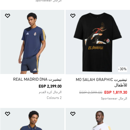
الرجال Sportswear
-30%
تيشيرت REAL MADRID DNA
تيشيرت MO SALAH GRAPHIC
للأطفال
EGP 2,399.00
Price Reduced From
To
EGP 2,599.00
EGP 1,819.30
الرجال كرة القدم
2 Colours
الرجال Sportswear