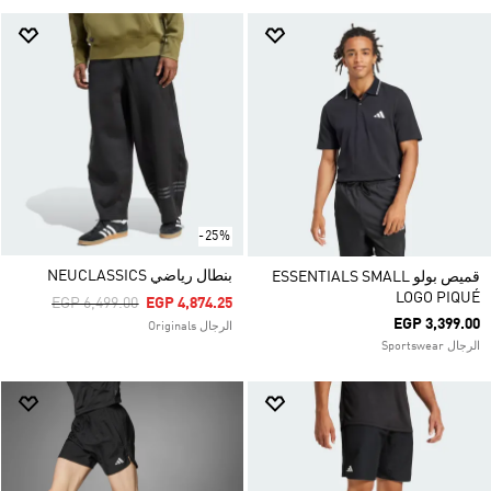
-25%
بنطال رياضي NEUCLASSICS
قميص بولو ESSENTIALS SMALL
LOGO PIQUÉ
Price Reduced From
To
EGP 6,499.00
EGP 4,874.25
EGP 3,399.00
الرجال Originals
الرجال Sportswear