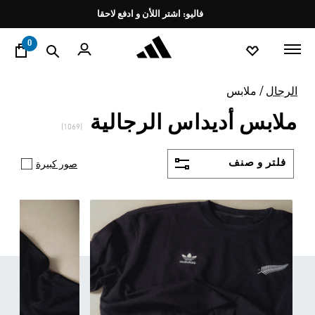
ا
Pause
promotion
rotation
0
الرجال
ملابس
ملابس أديداس الرجالية
(1069)
فلتر و صنف
صور كبيرة