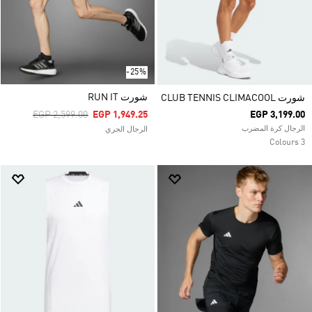
-25%
شورت RUN IT
شورت CLUB TENNIS CLIMACOOL
Price Reduced From
To
EGP 2,599.00
EGP 1,949.25
EGP 3,199.00
الرجال كرة المضرب
الرجال الجري
3 Colours