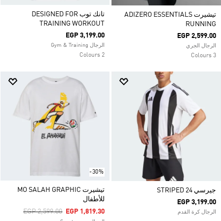
تانك توب DESIGNED FOR
تيشيرت ADIZERO ESSENTIALS
TRAINING WORKOUT
RUNNING
EGP 3,199.00
EGP 2,599.00
الرجال Gym & Training
الرجال الجري
2 Colours
3 Colours
-30%
تيشيرت MO SALAH GRAPHIC
جيرسي STRIPED 24
للأطفال
EGP 3,199.00
Price Reduced From
To
EGP 2,599.00
EGP 1,819.30
الرجال كرة القدم