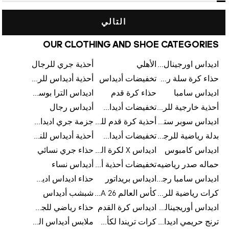
التالي
OUR CLOTHING AND SHOE CATEGORIES
اديداس اورجينال رجالي
الأهلي
أحذية جري للرجال
حذاء كرة سلة رجالي
تخفيضات أديداس
أحذية أديداس للرجال
اديداس سامبا
حذاء كرة قدم
اديداس الترا بوست للرجال
أحذية خارجية للرجال
تخفيضات أديداس للرجال
أديداس رجال
اديداس سوبر ستار رجالي
أحذية كرة قدم للرجال
جزمة جري اديداس
بدلة رياضية للرجال
تخفيضات أديداس للنساء
أحذية أديداس للنساء
اديداس كامبوس
اديداس X لكرة القدم
حذاء جري نسائي
حماله صدر رياضيه
تخفيضات أحذية أديداس للرجال
أديداس نساء
اديداس سامبا رجالي
اديداس بريداتور
حذاء اديداس اديستار للرجال
كرات رياضية للرجال
كأس العالم FIFA 26™
شبشب أديداس
اديداس أوريجينالز للنساء
اديداس كرة القدم
حذاء رياضي للجري
ترنج حريمي اديداس
كرات تريندا لكأس العالم FIFA 26™
ملابس أديداس الرياضية