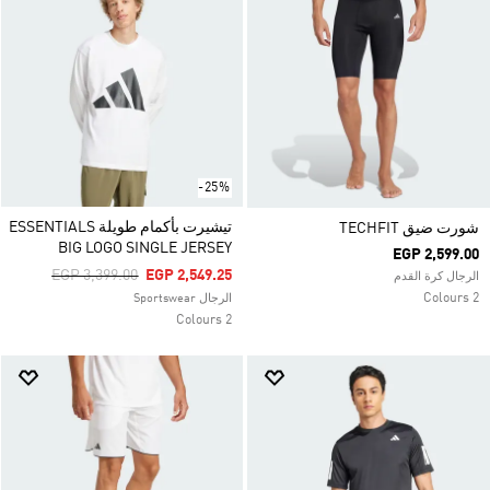
-25%
تيشيرت بأكمام طويلة ESSENTIALS
شورت ضيق TECHFIT
BIG LOGO SINGLE JERSEY
EGP 2,599.00
Price Reduced From
To
EGP 3,399.00
EGP 2,549.25
الرجال كرة القدم
2 Colours
الرجال Sportswear
2 Colours