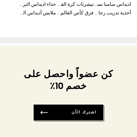
اديداس سامبا نسائي
تيشرتات كرة القدم
حذاء اديداس الترا بوست 22
أحذية تدريب رجالية
فرق كأس العالم FIFA 26™
ملابس أديداس الرجالية
كن عضواً واحصل على
خصم 10٪
اشترك الآن