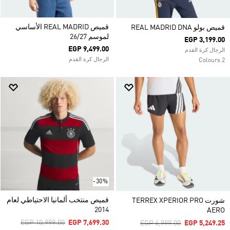
قميص REAL MADRID الأساسي
قميص بولو REAL MADRID DNA
لموسم 26/27
EGP 3,199.00
EGP 9,499.00
الرجال كرة القدم
الرجال كرة القدم
2 Colours
-30%
قميص منتخب ألمانيا الاحتياطي لعام
شورت TERREX XPERIOR PRO
2014
AERO
Price Reduced From
To
EGP 10,999.00
EGP 7,699.30
Price Reduced From
To
EGP 6,999.00
EGP 5,249.25