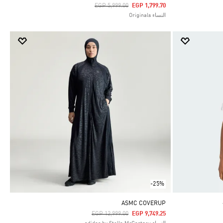
Price Reduced From
To
EGP 5,999.00
EGP 1,799.70
النساء Originals
-25%
ASMC COVERUP
Price Reduced From
To
EGP 12,999.00
EGP 9,749.25