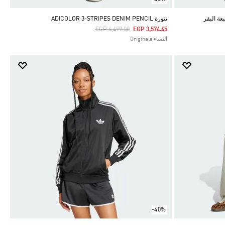
تنورة ADICOLOR 3-STRIPES DENIM PENCIL
Price Reduced From
To
EGP 6,499.00
EGP 3,574.45
النساء Originals
-40%