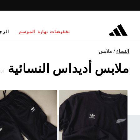
تخفيضات نهاية الموسم
الرج
النساء
ملابس
ملابس أديداس النسائية
(700)