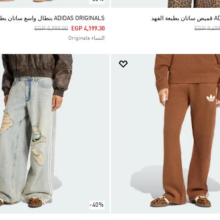
لفهد
ADIDAS ORIGINALS بنطال واسع ساتان بطبعة البقر
Price Reduced From
To
Price Re
EGP 5,999.00
EGP 4,199.30
EGP 9,499
النساء Originals
-40%