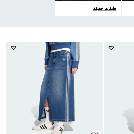
طبقات خفيفة
-45%