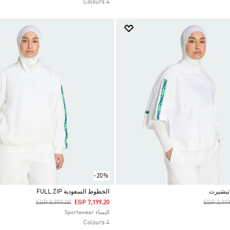
4 Colours
-20%
تيشيرت
الخطوط السعودية FULL ZIP
Price Reduced From
To
Price Re
EGP 8,999.00
EGP 7,199.20
EGP 3,999
Selected
النساء Sportswear
4 Colours