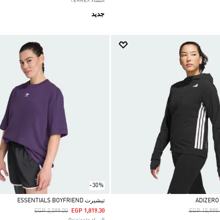
النساء TERREX
جديد
-30%
تيشيرت ESSENTIALS BOYFRIEND
Price Reduced From
To
Price Redu
EGP 2,599.00
EGP 1,819.30
EGP 15,999.
Selected