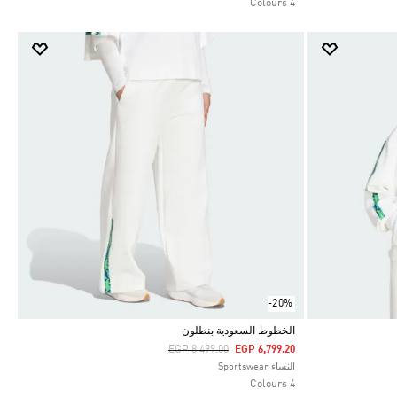
4 Colours
-20%
الخطوط السعودية بنطلون
Price Reduced From
To
EGP 8,499.00
EGP 6,799.20
Selected
النساء Sportswear
4 Colours