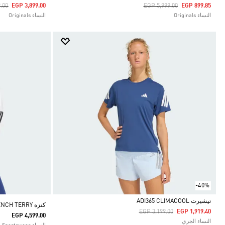
duced From
To
Price Reduced From
To
.00
EGP 3,899.00
EGP 5,999.00
EGP 899.85
النساء Originals
النساء Originals
-40%
تيشيرت ADI365 CLIMACOOL
كنزة ESSENTIALS 3-STRIPES FRENCH TERRY
Price Reduced From
To
EGP 3,199.00
EGP 1,919.40
EGP 4,599.00
Selected
النساء الجري