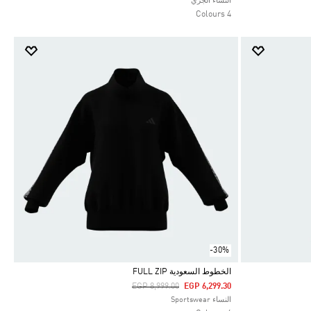
النساء الجري
4 Colours
-30%
الخطوط السعودية FULL ZIP
Price Reduced From
To
EGP 8,999.00
EGP 6,299.30
Selected
النساء Sportswear