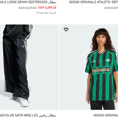
بنطال ADIDAS ORIGINALS LOOSE DENIM DESTRESSED
Price Reduced From
To
Price Re
EGP 9,499.00
EGP 5,699.40
EGP 8,999
النساء Originals
بنطال رياضي ADICOLOR SATIN WIDE LEG