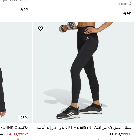
النساء Sportswear
4 Colours
جديد
جديد
-25%
بنطال ضيق 7/8 من OPTIME ESSENTIALS بدون درزات أمامية
جاكيت ADIZERO RUNNING
ced From
To
00
EGP 11,999.25
EGP 3,999.00
Selected
Selected