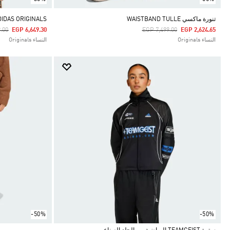
تنورة ماكسي WAISTBAND TULLE
ADIDAS ORIGINALS قميص ساتان بطبعة ا
duced From
To
Price Reduced From
To
.00
EGP 6,649.30
EGP 7,499.00
EGP 2,624.65
النساء Originals
النساء Originals
-50%
-50%