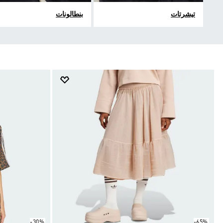
تيشرتات
بنطالونات
-30%
-65%