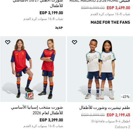
شورت الأهلي 26/27 الأساسي
قميص REAL MADRID 25/26 HOME
للأطفال
Price Reduced From
To
EGP 6,999.00
EGP 3,499.00
EGP 3,199.00
شباب 8-16 سنوات كرة القدم
شباب 8-16 سنوات كرة القدم
MADE FOR THE FANS
جديد
-45%
شورت منتخب إسبانيا الأساسي
طقم تيشيرت وشورت للأطفال
للأطفال لعام 2026
Price Reduced From
To
EGP 3,999.00
EGP 2,199.45
EGP 3,399.00
اطفال 4-8 سنوات Originals
شباب 8-16 سنوات كرة القدم
2 Colours