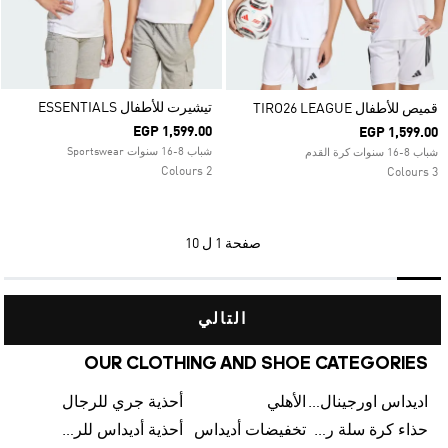
تيشيرت للأطفال ESSENTIALS
قميص للأطفال TIRO26 LEAGUE
EGP 1,599.00
EGP 1,599.00
شباب 8-16 سنوات Sportswear
شباب 8-16 سنوات كرة القدم
2 Colours
3 Colours
صفحة
1 ل 10
التالي
OUR CLOTHING AND SHOE CATEGORIES
اديداس اورجينال رجالي
الأهلي
أحذية جري للرجال
حذاء كرة سلة رجالي
تخفيضات أديداس
أحذية أديداس للرجال