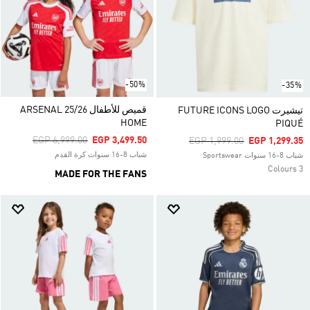
-50%
-35%
قميص للأطفال ARSENAL 25/26
تيشيرت FUTURE ICONS LOGO
HOME
PIQUÉ
Price Reduced From
To
EGP 6,999.00
EGP 3,499.50
Price Reduced From
To
EGP 1,999.00
EGP 1,299.35
شباب 8-16 سنوات كرة القدم
شباب 8-16 سنوات Sportswear
3 Colours
MADE FOR THE FANS