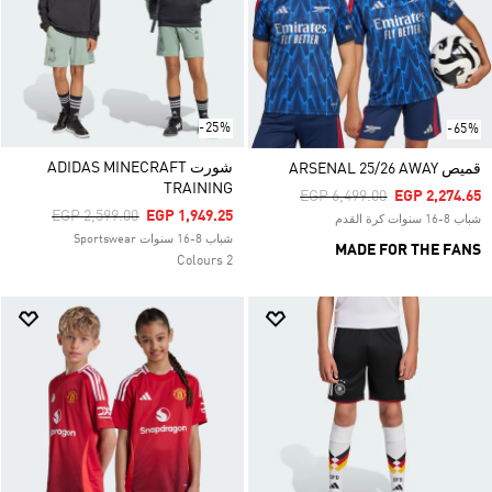
-25%
-65%
شورت ADIDAS MINECRAFT
قميص ARSENAL 25/26 AWAY
TRAINING
Price Reduced From
To
EGP 6,499.00
EGP 2,274.65
Price Reduced From
To
EGP 2,599.00
EGP 1,949.25
شباب 8-16 سنوات كرة القدم
شباب 8-16 سنوات Sportswear
MADE FOR THE FANS
2 Colours