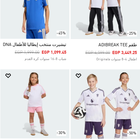
-45%
-25%
تيشيرت منتخب إيطاليا للأطفال DNA
طقم ADIBREAK TEE
Price Reduced From
To
EGP 1,999.00
EGP 1,099.45
Price Reduced From
To
EGP 4,599.00
EGP 3,449.25
شباب 8-16 سنوات كرة القدم
اطفال 4-8 سنوات Originals
-30%
-50%