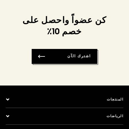
كن عضواً واحصل على
خصم 10٪
اشترك الآن
المنتجات
الرياضات