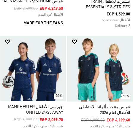
قميص AL NASSR FC 25/26 HOME
تيشيرت للأطفال TRAIN
ESSENTIALS 3-STRIPES
Price Reduced From
To
EGP 8,499.00
EGP 4,249.50
EGP 1,599.00
الأطفال كرة القدم
الأطفال Sportswear
MADE FOR THE FANS
2 Colours
-70%
-40%
جيرسي الأطفال MANCHESTER
قميص منتخب ألمانيا الاحتياطي
UNITED 24/25 AWAY
للأطفال لعام 2026
Price Reduced From
To
EGP 6,999.00
EGP 2,099.70
Price Reduced From
To
EGP 6,999.00
EGP 4,199.40
شباب 8-16 سنوات كرة القدم
شباب 8-16 سنوات كرة القدم