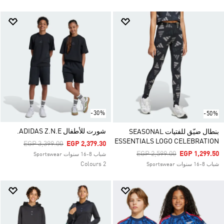
-30%
-50%
شورت للأطفال ADIDAS Z.N.E.
بنطال ضيّق للفتيات SEASONAL
ESSENTIALS LOGO CELEBRATION
Price Reduced From
To
EGP 3,399.00
EGP 2,379.30
Price Reduced From
To
EGP 2,599.00
EGP 1,299.50
شباب 8-16 سنوات Sportswear
2 Colours
شباب 8-16 سنوات Sportswear