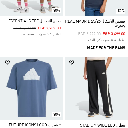
-30%
-50%
طقم للأطفال ESSENTIALS TEE
قميص للأطفال REAL MADRID 25/26
AWAY
Price Reduced From
To
EGP 3,199.00
EGP 2,239.30
Price Reduced From
To
EGP 6,999.00
EGP 3,499.00
اطفال 4-8 سنوات Sportswear
اطفال 4-8 سنوات كرة القدم
MADE FOR THE FANS
-30%
تيشيرت FUTURE ICONS LOGO
بنطال STADIUM WIDE LEG