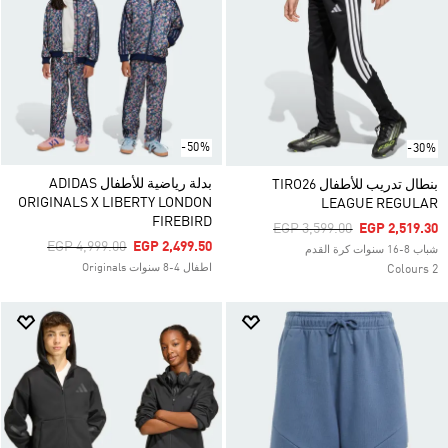
-50%
-30%
بدلة رياضية للأطفال ADIDAS
بنطال تدريب للأطفال TIRO26
ORIGINALS X LIBERTY LONDON
LEAGUE REGULAR
FIREBIRD
Price Reduced From
To
EGP 3,599.00
EGP 2,519.30
Price Reduced From
To
EGP 4,999.00
EGP 2,499.50
شباب 8-16 سنوات كرة القدم
اطفال 4-8 سنوات Originals
2 Colours