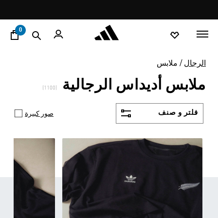
ا
Pause
promotion
rotation
0
الرجال
ملابس
ملابس أديداس الرجالية
(1100)
فلتر و صنف
صور كبيرة