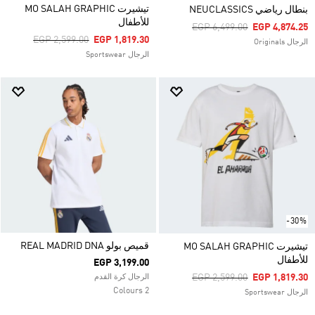
تيشيرت MO SALAH GRAPHIC
بنطال رياضي NEUCLASSICS
للأطفال
Price Reduced From
To
EGP 6,499.00
EGP 4,874.25
Price Reduced From
To
EGP 2,599.00
EGP 1,819.30
الرجال Originals
الرجال Sportswear
-30%
قميص بولو REAL MADRID DNA
تيشيرت MO SALAH GRAPHIC
للأطفال
EGP 3,199.00
Price Reduced From
To
EGP 2,599.00
EGP 1,819.30
الرجال كرة القدم
2 Colours
الرجال Sportswear