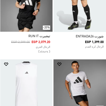
-20%
تيشيرت RUN IT
شورت ENTRADA26
Price Reduced From
To
EGP 2,599.00
EGP 2,079.20
EGP 1,399.00
الرجال كرة القدم
الرجال الجري
3 Colours