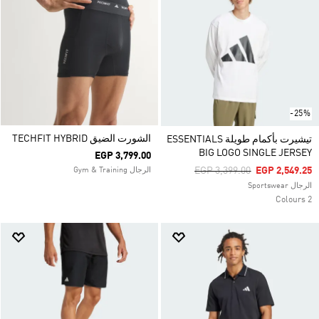
-25%
الشورت الضيق TECHFIT HYBRID
تيشيرت بأكمام طويلة ESSENTIALS
BIG LOGO SINGLE JERSEY
EGP 3,799.00
Price Reduced From
To
EGP 3,399.00
EGP 2,549.25
الرجال Gym & Training
الرجال Sportswear
2 Colours