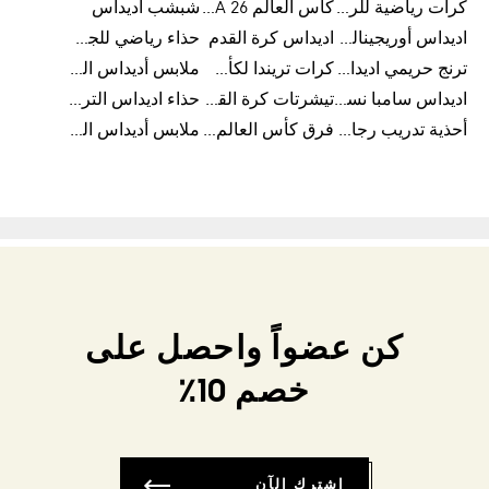
كرات رياضية للرجال
كأس العالم FIFA 26™
شبشب أديداس
اديداس أوريجينالز للنساء
اديداس كرة القدم
حذاء رياضي للجري
ترنج حريمي اديداس
كرات تريندا لكأس العالم FIFA 26™
ملابس أديداس الرياضية
اديداس سامبا نسائي
تيشرتات كرة القدم
حذاء اديداس الترا بوست 22
أحذية تدريب رجالية
فرق كأس العالم FIFA 26™
ملابس أديداس الرجالية
كن عضواً واحصل على
خصم 10٪
اشترك الآن