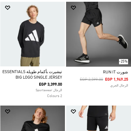
-25%
تيشيرت بأكمام طويلة ESSENTIALS
شورت RUN IT
BIG LOGO SINGLE JERSEY
Price Reduced From
To
EGP 2,599.00
EGP 1,949.25
EGP 3,399.00
الرجال الجري
الرجال Sportswear
2 Colours