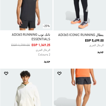
-25%
تانك توب ADI365 RUNNING
بنطال ADI365 ICONIC RUNNING
ESSENTIALS
EGP 5,499.00
Price Reduced From
To
EGP 1,799.00
EGP 1,349.25
الرجال الجري
الرجال الجري
جديد
2 Colours
جديد