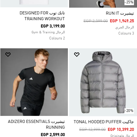
-25%
تانك توب DESIGNED FOR
تيشيرت RUN IT
TRAINING WORKOUT
Price Reduced From
To
EGP 2,599.00
EGP 1,949.25
EGP 3,199.00
الرجال الجري
الرجال Gym & Training
3 Colours
2 Colours
-20%
تيشيرت ADIZERO ESSENTIALS
جاكيت TONAL HOODED PUFFER
RUNNING
Price Reduced From
To
EGP 12,999.00
EGP 10,399.20
EGP 2,599.00
الرجال Originals