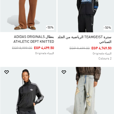
-50%
-50%
بنطال ADIDAS ORIGINALS
سترة TEAMGEIST الرياضية من الجلد
ATHLETIC DEPT KNITTED
الصناعي
Price Reduced From
To
EGP 8,999.00
EGP 4,499.50
Price Reduced From
To
EGP 9,499.00
EGP 4,749.50
النساء Originals
النساء Originals
2 Colours