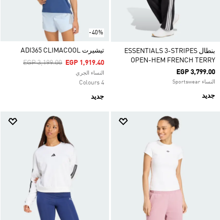
-40%
تيشيرت ADI365 CLIMACOOL
بنطال ESSENTIALS 3-STRIPES
OPEN-HEM FRENCH TERRY
Price Reduced From
To
EGP 3,199.00
EGP 1,919.40
EGP 3,799.00
النساء الجري
النساء Sportswear
4 Colours
جديد
جديد