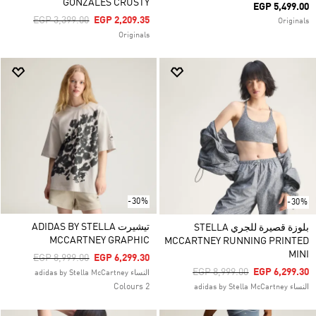
GONZALES CRUSTY
EGP 5,499.00
Price Reduced From
To
EGP 3,399.00
EGP 2,209.35
Originals
Originals
-30%
-30%
تيشيرت ADIDAS BY STELLA
بلوزة قصيرة للجري STELLA
MCCARTNEY GRAPHIC
MCCARTNEY RUNNING PRINTED
MINI
Price Reduced From
To
EGP 8,999.00
EGP 6,299.30
Price Reduced From
To
EGP 8,999.00
EGP 6,299.30
النساء adidas by Stella McCartney
2 Colours
النساء adidas by Stella McCartney