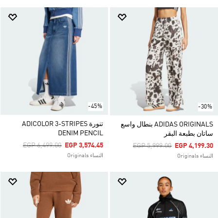
-45%
-30%
تنورة ADICOLOR 3-STRIPES
ADIDAS ORIGINALS بنطال واسع
DENIM PENCIL
ساتان بطبعة البقر
Price Reduced From
To
EGP 6,499.00
EGP 3,574.45
Price Reduced From
To
EGP 5,999.00
EGP 4,199.30
النساء Originals
النساء Originals