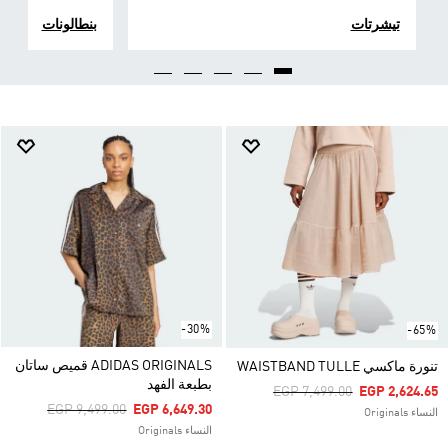
تيشرتات
بنطالونات
-30%
-65%
ADIDAS ORIGINALS قميص ساتان
تنورة ماكسي WAISTBAND TULLE
بطبعة الفهد
Price Reduced From
To
EGP 7,499.00
EGP 2,624.65
Price Reduced From
To
EGP 9,499.00
EGP 6,649.30
النساء Originals
النساء Originals