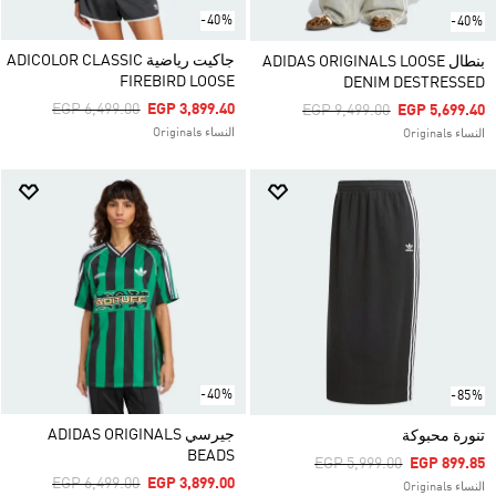
-40%
-40%
جاكيت رياضية ADICOLOR CLASSIC
بنطال ADIDAS ORIGINALS LOOSE
FIREBIRD LOOSE
DENIM DESTRESSED
Price Reduced From
To
EGP 6,499.00
EGP 3,899.40
Price Reduced From
To
EGP 9,499.00
EGP 5,699.40
النساء Originals
النساء Originals
-40%
-85%
جيرسي ADIDAS ORIGINALS
تنورة محبوكة
BEADS
Price Reduced From
To
EGP 5,999.00
EGP 899.85
Price Reduced From
To
EGP 6,499.00
EGP 3,899.00
النساء Originals