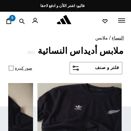
ا
Pause
promotion
rotation
0
النساء
ملابس
ملابس أديداس النسائية
(721)
فلتر و صنف
صور كبيرة