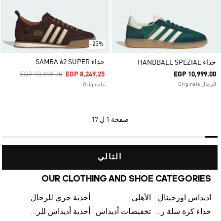
-25%
حذاء SAMBA 62 SUPER
حذاء HANDBALL SPEZIAL
Price Reduced From
To
EGP 10,999.00
EGP 8,249.25
EGP 10,999.00
الرجال Originals
Originals
صفحة
1 ل 17
التالي
OUR CLOTHING AND SHOE CATEGORIES
اديداس اورجينال رجالي
الأهلي
أحذية جري للرجال
حذاء كرة سلة رجالي
تخفيضات أديداس
أحذية أديداس للرجال