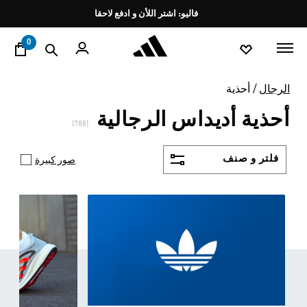
ا
Pause
promotion
rotation
0
الرجال
أحذية
أحذية أديداس الرجالية
(788)
فلتر و صنف
صور كبيرة