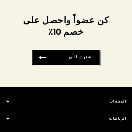
كن عضواً واحصل على
خصم 10٪
اشترك الآن
المنتجات
الرياضات