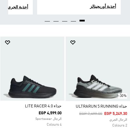
أحذية أوريجينالز
أحذية الجري
-30%
حذاء LITE RACER 4.0
حذاء ULTRARUN 5 RUNNING
EGP 4,599.00
Price Reduced From
To
EGP 7,499.00
EGP 5,249.30
الرجال Sportswear
الرجال الجري
4 Colours
2 Colours