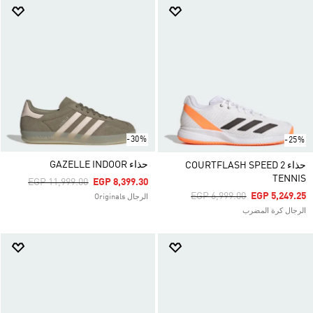
-30%
-25%
حذاء GAZELLE INDOOR
حذاء COURTFLASH SPEED 2
TENNIS
Price Reduced From
To
EGP 11,999.00
EGP 8,399.30
Price Reduced From
To
EGP 6,999.00
EGP 5,249.25
الرجال Originals
الرجال كرة المضرب