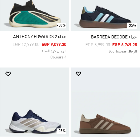
-30%
-25%
حذاء ANTHONY EDWARDS 2
حذاء BARREDA DECODE
Price Reduced From
To
EGP 12,999.00
EGP 9,099.30
Price Reduced From
To
EGP 8,999.00
EGP 6,749.25
الرجال كرة السلة
الرجال Sportswear
4 Colours
-25%