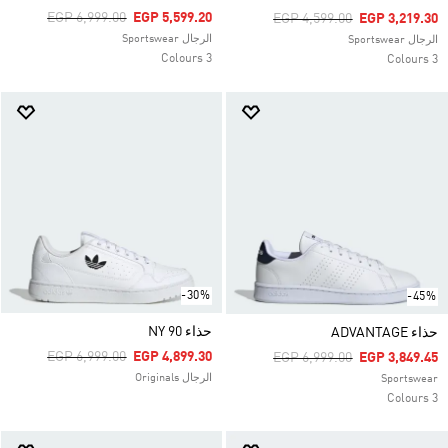
Price Reduced From
To
EGP 6,999.00
EGP 5,599.20
Price Reduced From
To
EGP 4,599.00
EGP 3,219.30
الرجال Sportswear
الرجال Sportswear
3 Colours
3 Colours
-30%
-45%
حذاء NY 90
حذاء ADVANTAGE
Price Reduced From
To
EGP 6,999.00
EGP 4,899.30
Price Reduced From
To
EGP 6,999.00
EGP 3,849.45
الرجال Originals
Sportswear
3 Colours