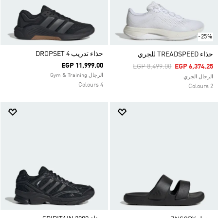
-25%
حذاء تدريب DROPSET 4
حذاء TREADSPEED للجري
EGP 11,999.00
Price Reduced From
To
EGP 8,499.00
EGP 6,374.25
الرجال Gym & Training
الرجال الجري
4 Colours
2 Colours