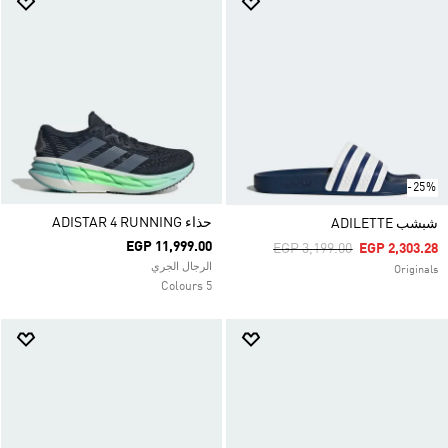
-25%
حذاء ADISTAR 4 RUNNING
شبشب ADILETTE
EGP 11,999.00
Price Reduced From
To
EGP 3,199.00
EGP 2,303.28
الرجال الجري
Originals
5 Colours