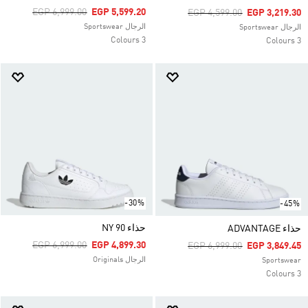
Price Reduced From
To
EGP 6,999.00
EGP 5,599.20
Price Reduced From
To
EGP 4,599.00
EGP 3,219.30
الرجال Sportswear
الرجال Sportswear
3 Colours
3 Colours
-30%
-45%
حذاء NY 90
حذاء ADVANTAGE
Price Reduced From
To
EGP 6,999.00
EGP 4,899.30
Price Reduced From
To
EGP 6,999.00
EGP 3,849.45
الرجال Originals
Sportswear
3 Colours