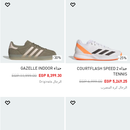
-30%
-25%
حذاء GAZELLE INDOOR
حذاء COURTFLASH SPEED 2
TENNIS
Price Reduced From
To
EGP 11,999.00
EGP 8,399.30
Price Reduced From
To
EGP 6,999.00
EGP 5,249.25
الرجال Originals
الرجال كرة المضرب