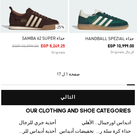
-25%
حذاء SAMBA 62 SUPER
حذاء HANDBALL SPEZIAL
Price Reduced From
To
EGP 10,999.00
EGP 8,249.25
EGP 10,999.00
الرجال Originals
Originals
صفحة
1 ل 17
التالي
OUR CLOTHING AND SHOE CATEGORIES
اديداس اورجينال رجالي
الأهلي
أحذية جري للرجال
حذاء كرة سلة رجالي
تخفيضات أديداس
أحذية أديداس للرجال