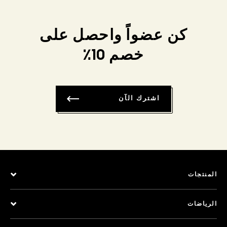
كن عضواً واحصل على
خصم 10٪
اشترك الآن
المنتجات
الرياضات