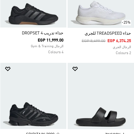
-25%
حذاء تدريب DROPSET 4
حذاء TREADSPEED للجري
EGP 11,999.00
Price Reduced From
To
EGP 8,499.00
EGP 6,374.25
الرجال Gym & Training
الرجال الجري
4 Colours
2 Colours