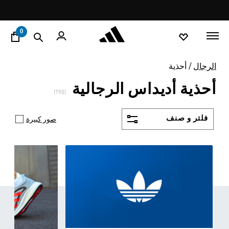
ا
Pause
promotion
rotation
0
الرجال
أحذية
أحذية أديداس الرجالية
(790)
فلتر و صنف
صور كبيرة