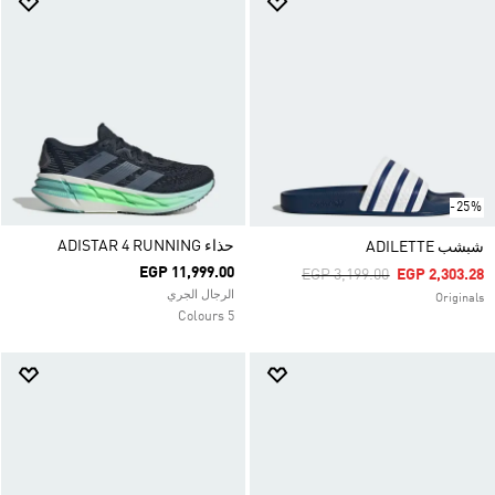
-25%
حذاء ADISTAR 4 RUNNING
شبشب ADILETTE
EGP 11,999.00
Price Reduced From
To
EGP 3,199.00
EGP 2,303.28
الرجال الجري
Originals
5 Colours