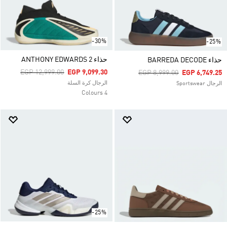
-30%
-25%
حذاء ANTHONY EDWARDS 2
حذاء BARREDA DECODE
Price Reduced From
To
EGP 12,999.00
EGP 9,099.30
Price Reduced From
To
EGP 8,999.00
EGP 6,749.25
الرجال كرة السلة
الرجال Sportswear
4 Colours
-25%