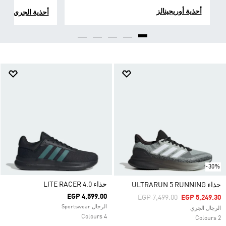
أحذية أوريجينالز
أحذية الجري
-30%
حذاء LITE RACER 4.0
حذاء ULTRARUN 5 RUNNING
EGP 4,599.00
Price Reduced From
To
EGP 7,499.00
EGP 5,249.30
الرجال Sportswear
الرجال الجري
4 Colours
2 Colours