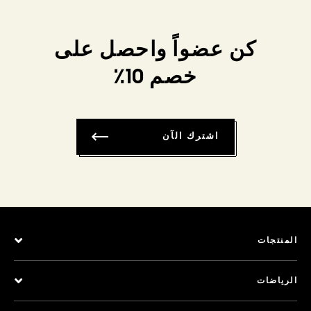
كن عضواً واحصل على
خصم 10٪
اشترك الآن
المنتجات
الرياضات