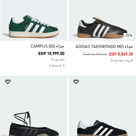
-35%
حذاء CAMPUS 00S
حذاء ADIDAS TAEKWONDO MEI
EGP 10,999.00
Price Reduced From
To
EGP 8,999.00
EGP 5,849.35
Originals
النساء Originals
3 Colours