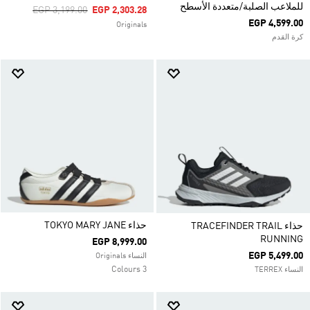
للملاعب الصلبة/متعددة الأسطح
Price Reduced From
To
EGP 3,199.00
EGP 2,303.28
EGP 4,599.00
Originals
كرة القدم
حذاء TOKYO MARY JANE
حذاء TRACEFINDER TRAIL
RUNNING
EGP 8,999.00
EGP 5,499.00
النساء Originals
3 Colours
النساء TERREX