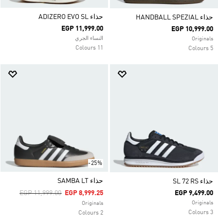
حذاء ADIZERO EVO SL
حذاء HANDBALL SPEZIAL
EGP 11,999.00
EGP 10,999.00
النساء الجري
Originals
11 Colours
5 Colours
-25%
حذاء SAMBA LT
حذاء SL 72 RS
Price Reduced From
To
EGP 11,999.00
EGP 8,999.25
EGP 9,499.00
Originals
Originals
3 Colours
2 Colours