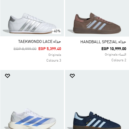
-40%
حذاء TAEKWONDO LACE
حذاء HANDBALL SPEZIAL
Price Reduced From
To
EGP 8,999.00
EGP 5,399.40
EGP 10,999.00
النساء Originals
Originals
2 Colours
3 Colours