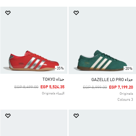
-35%
-20%
حذاء TOKYO
حذاء GAZELLE LO PRO
Price Reduced From
To
EGP 8,499.00
EGP 5,524.35
Price Reduced From
To
EGP 8,999.00
EGP 7,199.20
النساء Originals
Originals
3 Colours