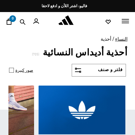
ا
Pause
promotion
rotation
0
النساء
أحذية
أحذية أديداس النسائية
(705)
فلتر و صنف
صور كبيرة