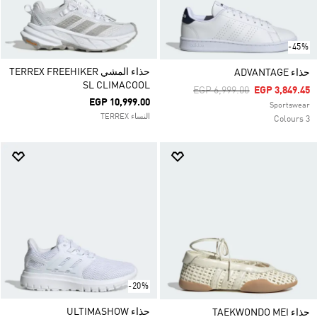
-45%
حذاء المشي TERREX FREEHIKER
حذاء ADVANTAGE
SL CLIMACOOL
Price Reduced From
To
EGP 6,999.00
EGP 3,849.45
EGP 10,999.00
Sportswear
النساء TERREX
3 Colours
-20%
حذاء ULTIMASHOW
حذاء TAEKWONDO MEI