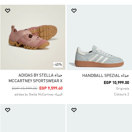
-40%
حذاء ADIDAS BY STELLA
حذاء HANDBALL SPEZIAL
MCCARTNEY SPORTSWEAR X
EGP 10,999.00
Price Reduced From
To
EGP 15,999.00
EGP 9,599.40
Originals
2 Colours
النساء adidas by Stella McCartney