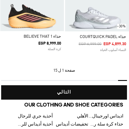
-30%
حذاء BELIEVE THAT 1
حذاء COURTQUICK PADEL
EGP 8,999.00
Price Reduced From
To
EGP 6,999.00
EGP 4,899.30
كرة السلة
النساء أسلوب الحياة
صفحة
1 ل 15
التالي
OUR CLOTHING AND SHOE CATEGORIES
اديداس اورجينال رجالي
الأهلي
أحذية جري للرجال
حذاء كرة سلة رجالي
تخفيضات أديداس
أحذية أديداس للرجال