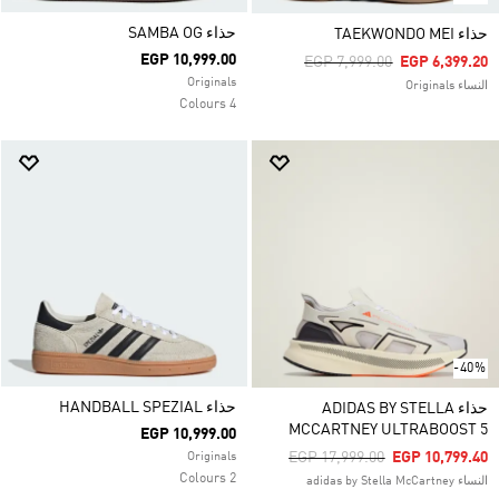
حذاء SAMBA OG
حذاء TAEKWONDO MEI
EGP 10,999.00
Price Reduced From
To
EGP 7,999.00
EGP 6,399.20
Originals
النساء Originals
4 Colours
-40%
حذاء HANDBALL SPEZIAL
حذاء ADIDAS BY STELLA
MCCARTNEY ULTRABOOST 5
EGP 10,999.00
Price Reduced From
To
EGP 17,999.00
EGP 10,799.40
Originals
2 Colours
النساء adidas by Stella McCartney