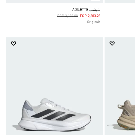
شبشب ADILETTE
Price Reduced From
To
EGP 3,199.00
EGP 2,303.28
Originals