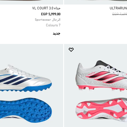
حذاء VL COURT 3.0
Price Re
EGP 5,999.00
EGP 7,499
Selected
الرجال Sportswear
7 Colours
جديد