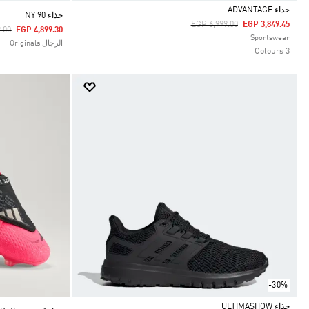
حذاء ADVANTAGE
حذاء NY 90
Price Reduced From
To
EGP 6,999.00
EGP 3,849.45
duced From
To
.00
EGP 4,899.30
Selected
Sportswear
الرجال Originals
3 Colours
-30%
حذاء ULTIMASHOW