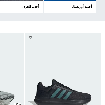
أحذية أوريجينالز
أحذية الجري
-30%