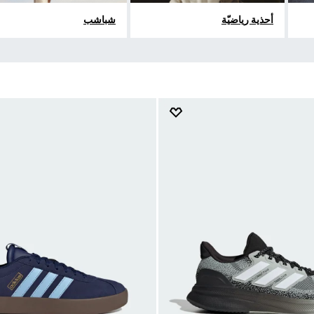
أحذية رياضيّة
شباشب