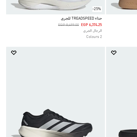
-25%
حذاء TREADSPEED للجري
Price Reduced From
To
EGP 8,499.00
EGP 6,374.25
Selected
الرجال الجري
2 Colours