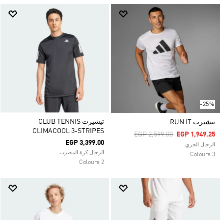
-25%
تيشيرت CLUB TENNIS
تيشيرت RUN IT
CLIMACOOL 3-STRIPES
Price Reduced From
To
EGP 2,599.00
EGP 1,949.25
EGP 3,399.00
الرجال الجري
الرجال كرة المضرب
3 Colours
2 Colours