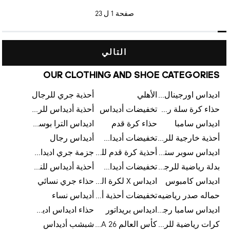
صفحة
1 ل 23
التالي
OUR CLOTHING AND SHOE CATEGORIES
اديداس اورجينال رجالي
الأهلي
أحذية جري للرجال
حذاء كرة سلة رجالي
تخفيضات أديداس
أحذية أديداس للرجال
اديداس سامبا
حذاء كرة قدم
اديداس الترا بوست للرجال
أحذية خارجية للرجال
تخفيضات أديداس للرجال
أديداس رجال
اديداس سوبر ستار رجالي
أحذية كرة قدم للرجال
جزمة جري اديداس
بدلة رياضية للرجال
تخفيضات أديداس للنساء
أحذية أديداس للنساء
اديداس كامبوس
اديداس X لكرة القدم
حذاء جري نسائي
حماله صدر رياضيه
تخفيضات أحذية أديداس للرجال
أديداس نساء
اديداس سامبا رجالي
اديداس بريداتور
حذاء اديداس اديستار للرجال
كرات رياضية للرجال
كأس العالم FIFA 26™
شبشب أديداس