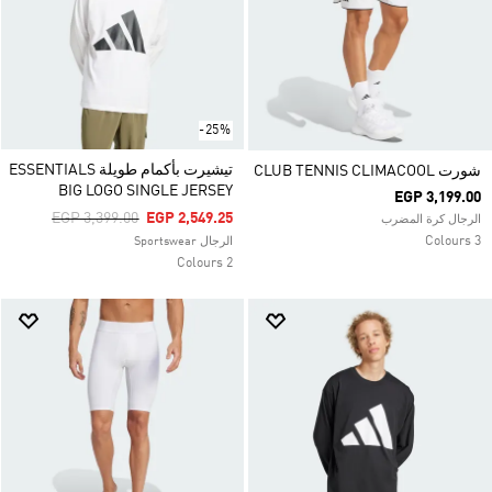
-25%
تيشيرت بأكمام طويلة ESSENTIALS
شورت CLUB TENNIS CLIMACOOL
BIG LOGO SINGLE JERSEY
EGP 3,199.00
Price Reduced From
To
EGP 3,399.00
EGP 2,549.25
الرجال كرة المضرب
3 Colours
الرجال Sportswear
2 Colours