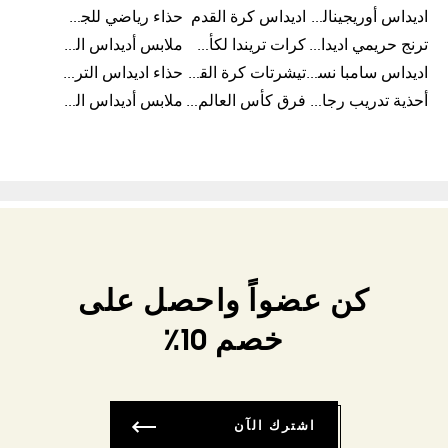
اديداس أوريجينالز للنساء
اديداس كرة القدم
حذاء رياضي للجري
ترنج حريمي اديداس
كرات تريندا لكأس العالم FIFA 26™
ملابس أديداس الرياضية
اديداس سامبا نسائي
تيشرتات كرة القدم
حذاء اديداس الترا بوست 22
أحذية تدريب رجالية
فرق كأس العالم FIFA 26™
ملابس أديداس الرجالية
كن عضواً واحصل على
خصم 10٪
اشترك الآن