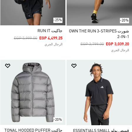
-25%
-20%
جاكيت RUN IT
شورت OWN THE RUN 3-STRIPES
2-IN-1
Price Reduced From
To
EGP 5,999.00
EGP 4,499.25
Price Reduced From
To
EGP 3,799.00
EGP 3,039.20
الرجال الجري
الرجال الجري
-20%
جاكيت TONAL HOODED PUFFER
قميص بولو ESSENTIALS SMALL