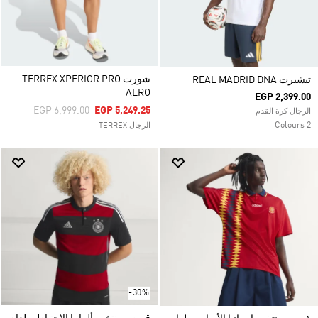
شورت TERREX XPERIOR PRO
تيشيرت REAL MADRID DNA
AERO
EGP 2,399.00
Price Reduced From
To
EGP 6,999.00
EGP 5,249.25
الرجال كرة القدم
2 Colours
الرجال TERREX
-30%