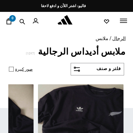
ا
Pause
promotion
rotation
0
الرجال
ملابس
ملابس أديداس الرجالية
(1097)
فلتر و صنف
صور كبيرة