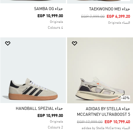
حذاء SAMBA OG
حذاء TAEKWONDO MEI
EGP 10,999.00
Price Reduced From
To
EGP 7,999.00
EGP 6,399.20
Originals
النساء Originals
4 Colours
-40%
حذاء HANDBALL SPEZIAL
حذاء ADIDAS BY STELLA
MCCARTNEY ULTRABOOST 5
EGP 10,999.00
Price Reduced From
To
EGP 17,999.00
EGP 10,799.40
Originals
2 Colours
النساء adidas by Stella McCartney