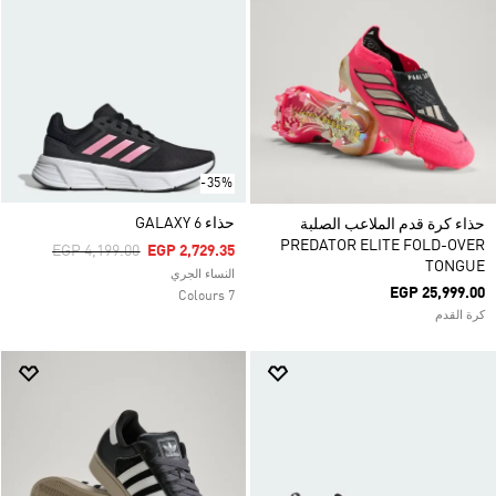
-35%
حذاء GALAXY 6
حذاء كرة قدم الملاعب الصلبة
PREDATOR ELITE FOLD-OVER
Price Reduced From
To
EGP 4,199.00
EGP 2,729.35
TONGUE
النساء الجري
EGP 25,999.00
7 Colours
كرة القدم