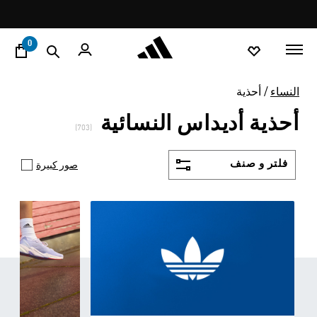
ا
Pause
promotion
rotation
0
النساء
أحذية
أحذية أديداس النسائية
(703)
فلتر و صنف
صور كبيرة