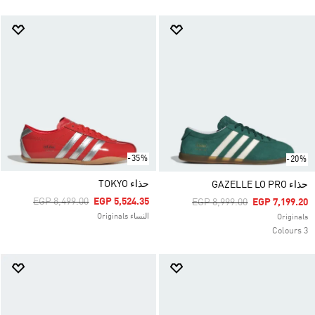
-35%
-20%
حذاء TOKYO
حذاء GAZELLE LO PRO
Price Reduced From
To
EGP 8,499.00
EGP 5,524.35
Price Reduced From
To
EGP 8,999.00
EGP 7,199.20
النساء Originals
Originals
3 Colours