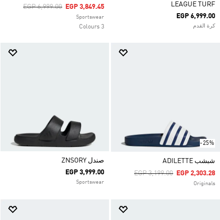
LEAGUE TURF
Price Reduced From
To
EGP 6,999.00
EGP 3,849.45
EGP 6,999.00
Sportswear
كرة القدم
3 Colours
-25%
صندل ZNSORY
شبشب ADILETTE
EGP 3,999.00
Price Reduced From
To
EGP 3,199.00
EGP 2,303.28
Sportswear
Originals