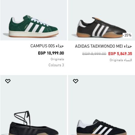
-35%
حذاء CAMPUS 00S
حذاء ADIDAS TAEKWONDO MEI
EGP 10,999.00
Price Reduced From
To
EGP 8,999.00
EGP 5,849.35
Originals
النساء Originals
3 Colours