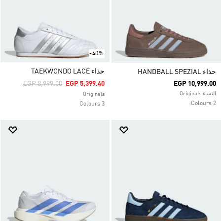
-40%
حذاء TAEKWONDO LACE
حذاء HANDBALL SPEZIAL
Price Reduced From
To
EGP 8,999.00
EGP 5,399.40
EGP 10,999.00
النساء Originals
Originals
2 Colours
3 Colours