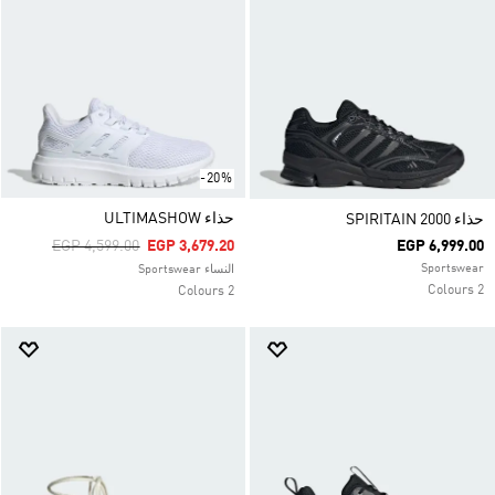
-20%
حذاء ULTIMASHOW
حذاء SPIRITAIN 2000
Price Reduced From
To
EGP 4,599.00
EGP 3,679.20
EGP 6,999.00
Sportswear
النساء Sportswear
2 Colours
2 Colours