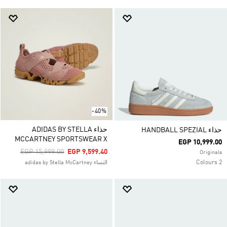
-40%
حذاء ADIDAS BY STELLA
حذاء HANDBALL SPEZIAL
MCCARTNEY SPORTSWEAR X
EGP 10,999.00
Price Reduced From
To
EGP 15,999.00
EGP 9,599.40
Originals
2 Colours
النساء adidas by Stella McCartney