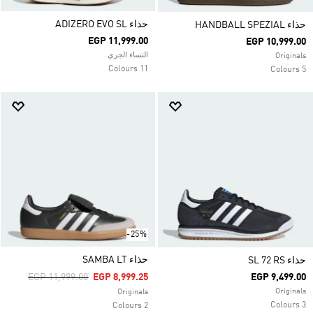
حذاء ADIZERO EVO SL
حذاء HANDBALL SPEZIAL
EGP 11,999.00
EGP 10,999.00
النساء الجري
Originals
11 Colours
5 Colours
-25%
حذاء SAMBA LT
حذاء SL 72 RS
Price Reduced From
To
EGP 11,999.00
EGP 8,999.25
EGP 9,499.00
Originals
Originals
3 Colours
2 Colours