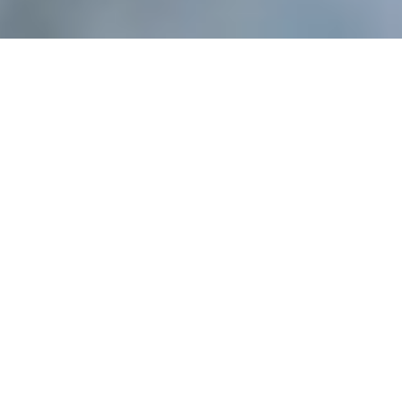
لكن اليوم، 
التغيرات المناخية 
التي نواجهها تؤثر 
على الطريقة التي 
نلعب بها.
نعم، نحن نعلم أننا جزء من المشكلة وكعلامة رياضية رائدة، نحن 
نعترف بدورنا. ولهذا السبب نحن ملتزمون بتقليل تأثيرنا على 
البيئة من خلال العمليات والمواد وسلسلة التوريد المستدامة.