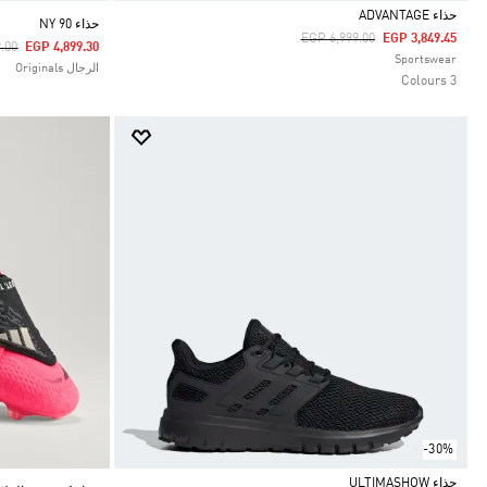
حذاء ADVANTAGE
حذاء NY 90
Price Reduced From
To
EGP 6,999.00
EGP 3,849.45
duced From
To
.00
EGP 4,899.30
Selected
Sportswear
الرجال Originals
3 Colours
-30%
حذاء ULTIMASHOW