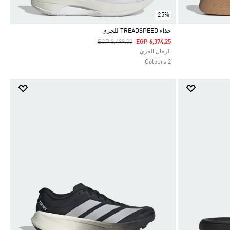
-25%
حذاء TREADSPEED للجري
Price Reduced From
To
EGP 8,499.00
EGP 6,374.25
Selected
الرجال الجري
2 Colours