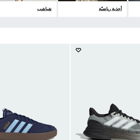
أحذية رياضيّة
شباشب