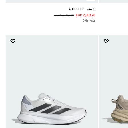
شبشب ADILETTE
Price Reduced From
To
EGP 3,199.00
EGP 2,303.28
Originals