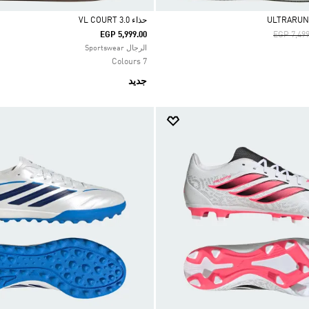
حذاء VL COURT 3.0
Price Re
EGP 5,999.00
EGP 7,499
Selected
الرجال Sportswear
7 Colours
جديد