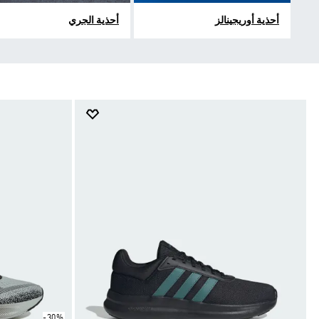
أحذية أوريجينالز
أحذية الجري
-30%