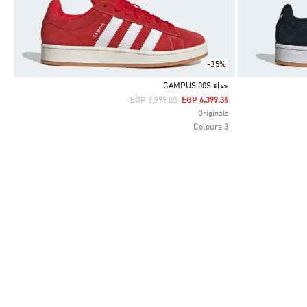
-35%
حذاء CAMPUS 00S
Price Reduced From
To
EGP 9,999.00
EGP 6,399.36
Selected
Originals
3 Colours