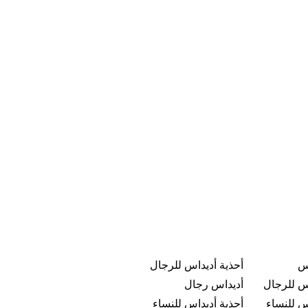
س
أحذية أديداس للرجال
س للرجال
أديداس رجال
س للنساء
أحذية أديداس للنساء