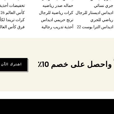
 جري نسائي
حماله صدر رياضيه
اديداس اديستار للرجال
كرات رياضية للرجال
كأس العالم FIFA 26™
 رياضي للجري
ترنج حريمي اديداس
اديداس الترا بوست 22
أحذية تدريب رجالية
فرق كأس العالم FA 26
واحصل على خصم 10٪
اشترك الآن