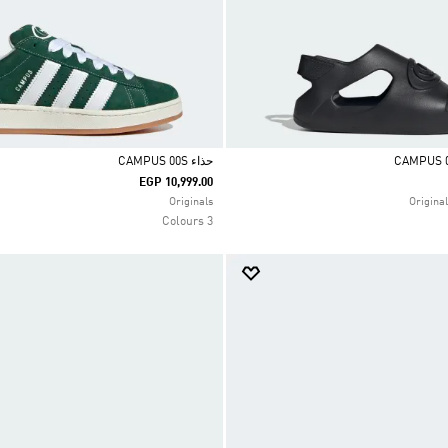
حذاء CAMPUS 00S
EGP 10,999.00
Selected
Originals
3 Colours