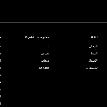
الفئة
معلومات الشركة
د
الرجال
عنا
ت
النساء
وظائف
ش
الأطفال
صحافة
ا
تخفيضات
adiClub
ت
نادي 
ق
م
ا
ا