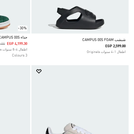
-30%
حذاء CAMPUS 00S
شبشب CAMPUS 00S FOAM
duced From
To
.00
EGP 4,199.30
EGP 2,599.00
Selected
اطفال 4-8 سنوات Originals
اطفال 1-4 سنوات Originals
3 Colours