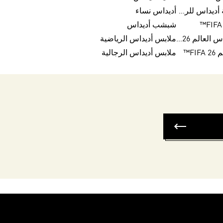
تخفيضات أحذية أديداس للرجال
أديداس نساء
شبشب أديداس
كرات تريندا لكأس العالم FIFA 26™
ملابس أديداس الرياضية
FI™
ملابس أديداس الرجالية