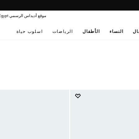
Pause
promotion
موقع أديداس الرسمي Egypt
rotation
ال
النساء
الأطفال
الرياضات
اسلوب حياة