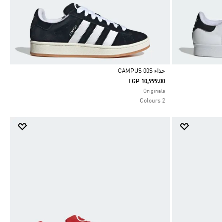
حذاء CAMPUS 00S
EGP 10,999.00
Selected
Originals
2 Colours