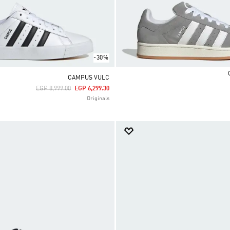
-30%
CAMPUS VULC
Price Reduced From
To
EGP 8,999.00
EGP 6,299.30
Originals