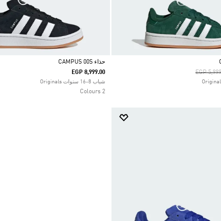
حذاء CAMPUS 00S
Price Re
EGP 8,999.00
EGP 5,999
Selected
شباب 8-16 سنوات Originals
2 Colours