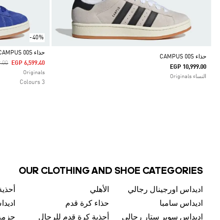
-40%
حذاء CAMPUS 00S
حذاء CAMPUS 00S
uced From
To
.00
EGP 6,599.40
EGP 10,999.00
Selected
Originals
النساء Originals
3 Colours
OUR CLOTHING AND SHOE CATEGORIES
اديداس اورجينال رجالي
الأهلي
أحذية
اديداس سامبا
حذاء كرة قدم
اديدا
اديداس سوبر ستار رجالي
أحذية كرة قدم للرجال
جزمة