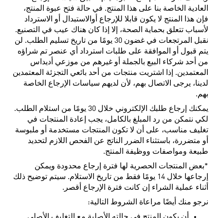
العادية الخاصة بنا على هذا المنتج. في حالة فتح عبوة المنتج،
فإن هذا المنتج لا يكون قابلا للإرجاع أوالاستبدال أو الاسترداد
لأسباب تتعلق بحماية الصحة، إلا إذا كان هناك عيب في التصنيع.
نقبل المرتجعات في غضون 30 يومًا من تاريخ تسليم الطلب. لن
يتم قبول أو الموافقة على طلبات استرداد أي عنصر تم شراؤه
من أحد شركاء البيع بالجملة أو غيرهم من موزعي أديداس
المعتمدين. إذا اشتريت منتجات من أحد بائعي التجزئة المعتمدين
لدينا، يرجى الاتصال بهم، لأن لديهم سياسات الإرجاع الخاصة
بهم.
يمكنك إرجاع طلبك الإلكتروني خلال 30 يومًا من استلام الطلب.
لكي نتمكن من رد المبلغ بالكامل، يجب إعادة المنتجات في
تغليف مناسب، على أن لا تكون المنتجات مستخدمة أو ملبوسة
أو متضررة، باستثناء الضرر الناتج عن الفحص اللازم لتحديد
طبيعة ومواصفات ووظيفة المنتج.
*بعض المنتجات الحصرية لها فترة إرجاع محدودة ويمكن
إرجاعها خلال 14 يومًا فقط من تاريخ الاستلام. سيتم توضيح ذلك
أثناء عملية الشراء إن كانت فترة الإرجاع أقصر.
نرجو منك أيضًا مراعاة الشروط التالية:
أن يكون المنتج في حالته الأصلية مع التغليف الأصلي.