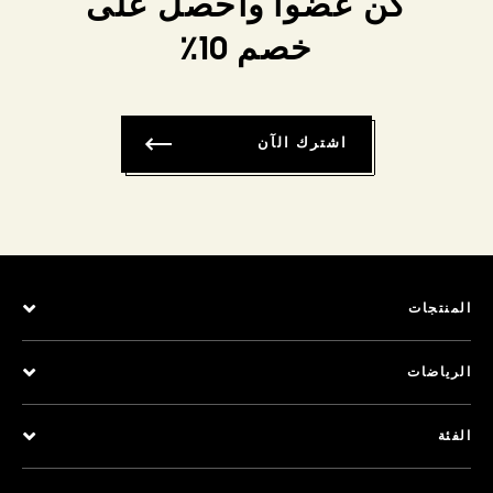
كن عضواً واحصل على
خصم 10٪
اشترك الآن
المنتجات
الرياضات
الفئة