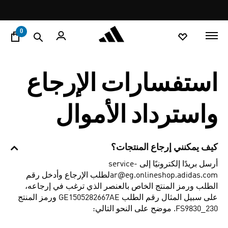
ا
Pause
promotion
rotation
0
استفسارات الإرجاع
واسترداد الأموال
كيف يمكنني إرجاع المنتجات؟
أرسل بريدًا إلكترونيًا إلى service-
ar@eg.onlineshop.adidas.comلطلب الإرجاع وأدخل رقم
الطلب ورمز المنتج الخاص بالعنصر الذي ترغب في إرجاعه،
على سبيل المثال رقم الطلب GE1505282667AE ورمز المنتج
FS9830_230. موضح على النحو التالي: