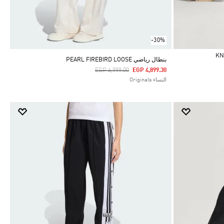
-30%
بنطال رياضي PEARL FIREBIRD LOOSE
Price Reduced From
To
EGP 6,999.00
EGP 4,899.30
النساء Originals