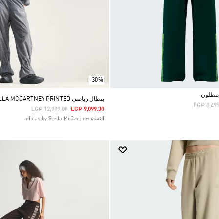
-30%
بنطلون
بنطال رياضي ADIDAS BY STELLA MCCARTNEY PRINTED
Price Re
EGP 8,499
Price Reduced From
To
EGP 12,999.00
EGP 9,099.30
النساء adidas by Stella McCartney