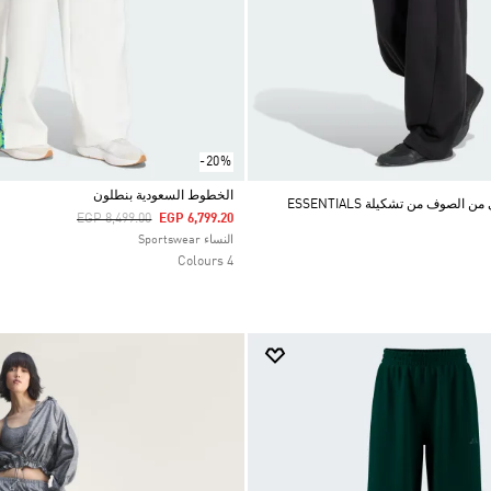
-20%
الخطوط السعودية بنطلون
لصوف من تشكيلة ESSENTIALS
Price Reduced From
To
EGP 8,499.00
EGP 6,799.20
Selected
النساء Sportswear
4 Colours