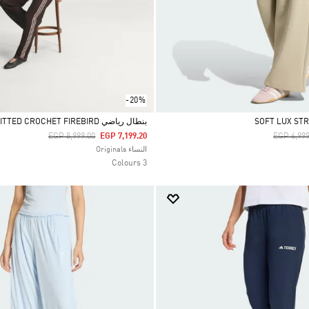
-20%
بنطال رياضي KNITTED CROCHET FIREBIRD
Price Reduced From
To
Price Re
EGP 8,999.00
EGP 7,199.20
EGP 6,999
Selected
النساء Originals
3 Colours