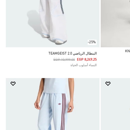
-25%
البنطال الرياضي TEAMGEIST 2.0
Price Reduced From
To
EGP 10,999.00
EGP 8,249.25
النساء أسلوب الحياة