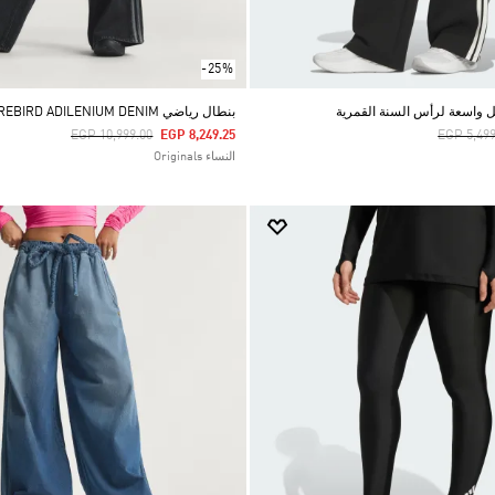
-25%
 واسعة لرأس السنة القمرية
بنطال رياضي FIREBIRD ADILENIUM DENIM
Price Reduced From
To
Price Re
EGP 10,999.00
EGP 8,249.25
EGP 5,499
النساء Originals