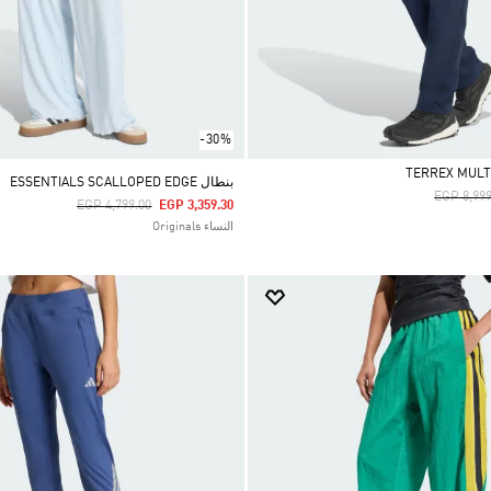
-30%
بنطال ESSENTIALS SCALLOPED EDGE
Price Re
EGP 8,999
Price Reduced From
To
EGP 4,799.00
EGP 3,359.30
النساء Originals