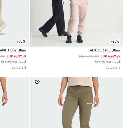
-30%
-25%
بنطال ADIDAS Z.N.E.
بنطال SOFT LUX STRAIGHT LEG
duced From
To
Price Reduced From
To
.00
EGP 4,899.30
EGP 8,999.00
EGP 6,749.25
Selected
Selected
النساء Sportswear
النساء Sportswear
2 Colours
5 Colours