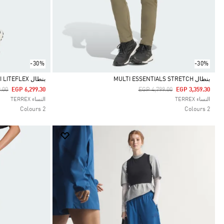
-30%
-30%
بنطال MULTI ESSENTIALS STRETCH
بنطال TERREX MULTI LITEFLEX
duced From
To
Price Reduced From
To
.00
EGP 6,299.30
EGP 4,799.00
EGP 3,359.30
Selected
Selected
النساء TERREX
النساء TERREX
2 Colours
2 Colours