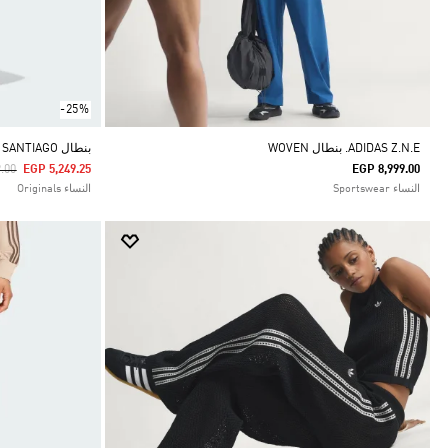
-25%
ADIDAS Z.N.E. بنطال WOVEN
بنطال SPORT SANTIAGO
duced From
To
.00
EGP 5,249.25
EGP 8,999.00
النساء Sportswear
النساء Originals