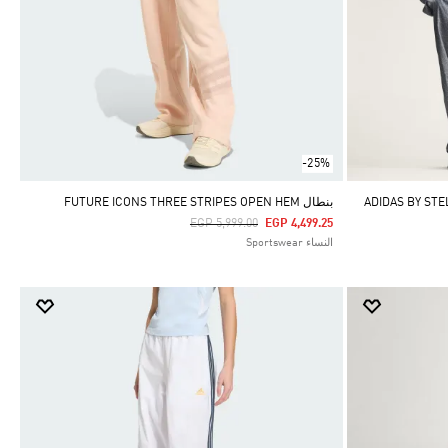
-25%
بنطال FUTURE ICONS THREE STRIPES OPEN HEM
Price Reduced From
To
EGP 5,999.00
EGP 4,499.25
النساء Sportswear