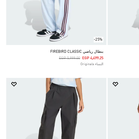
-25%
بنطال رياضي FIREBIRD CLASSIC
Price Reduced From
To
EGP 5,999.00
EGP 4,499.25
النساء Originals