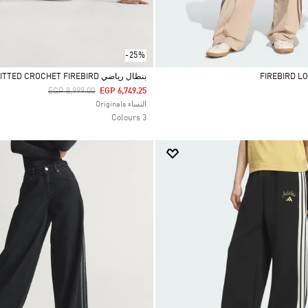
-25%
بنطال رياضي KNITTED CROCHET FIREBIRD
Price Reduced From
To
EGP 8,999.00
EGP 6,749.25
Selected
النساء Originals
3 Colours