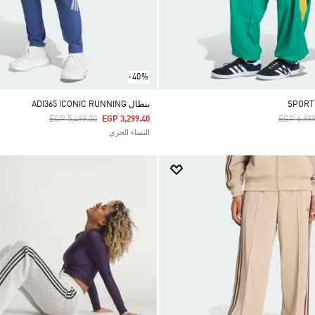
-40%
بنطال ADI365 ICONIC RUNNING
Price Reduced From
To
Price Re
EGP 5,499.00
EGP 3,299.40
EGP 6,999
النساء الجري