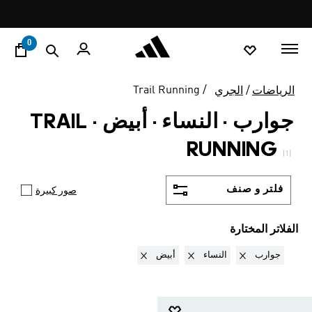
ا
Pause
promotion
rotation
0
Trail Running
الرياضات
الجري
جوارب · النساء · أبيض
·
TRAIL
RUNNING
(1)
فلتر و صنف
صور كبيرة
الفلاتر المختارة
Remove filter Currently Refined by نوع المنتج: جوارب
Remove filter Currently Refined by الجنس: النساء
Remove filter Currently Refined by ألوان: أبيض
جوارب
النساء
أبيض