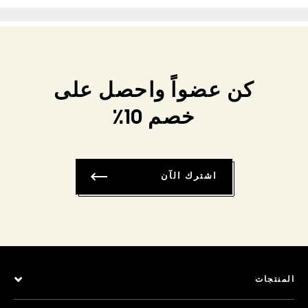
كن عضواً واحصل على
خصم 10٪
اشترك الآن
المنتجات