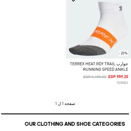
-20%
جوارب TERREX HEAT.RDY TRAIL
RUNNING SPEED ANKLE
Price Reduced From
To
EGP 1,199.00
EGP 959.20
TERREX
صفحة
1 ل 1
OUR CLOTHING AND SHOE CATEGORIES