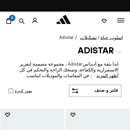
ا
Pause
فاليو: اشتر اللأن و ادفع لاحقا
promotion
rotation
0
Adistar
اسلوب حياة
تشكيلات
ADISTAR
(18)
ابدأ بثقة مع أديداسAdistar ، مجموعة مصممة لتعزيز
الاستمرارية والكفاءة، وتمنحك الراحة والتحكم في كل
أظهر المزيد
خطوة، مع تنوّع في المقاسات والموديلات لتناسب
احتياجاتك.
فلتر و صنف
صور كبيرة