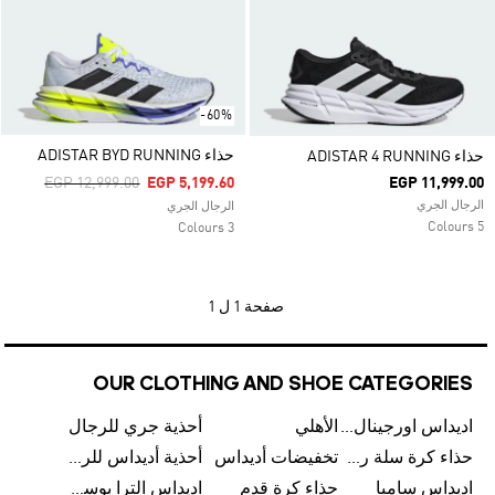
-60%
حذاء ADISTAR BYD RUNNING
حذاء ADISTAR 4 RUNNING
Price Reduced From
To
EGP 12,999.00
EGP 5,199.60
EGP 11,999.00
الرجال الجري
الرجال الجري
5 Colours
3 Colours
صفحة
1 ل 1
OUR CLOTHING AND SHOE CATEGORIES
اديداس اورجينال رجالي
الأهلي
أحذية جري للرجال
حذاء كرة سلة رجالي
تخفيضات أديداس
أحذية أديداس للرجال
اديداس سامبا
حذاء كرة قدم
اديداس الترا بوست للرجال