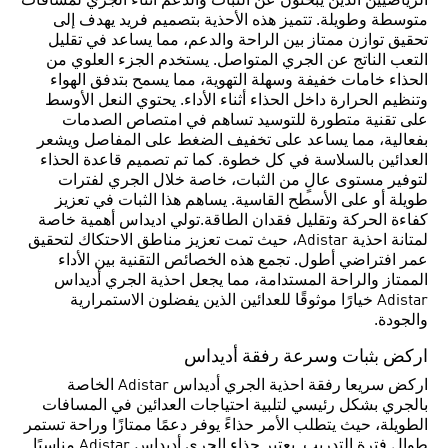
الرياضيين الذين يبحثون عن الثبات والدعم أثناء الجري لمسافات
متوسطة وطويلة. تتميز هذه الأحذية بتصميم فريد يهدف إلى
تحقيق توازن ممتاز بين الراحة والدعم، مما يساعد في تقليل
التعب الناتج عن الجري المتواصل. يستخدم الجزء العلوي من
الحذاء خامات خفيفة وسهلة التهوية، مما يسمح بتدفق الهواء
وتنظيم الحرارة داخل الحذاء أثناء الأداء. يحتوي النعل الأوسط
على تقنية متطورة للتوسيد تساهم في امتصاص الصدمات
بفعالية، مما يساعد على تخفيف الضغط على المفاصل ويشعر
العدائين بالسلاسة في كل خطوة. كما تم تصميم قاعدة الحذاء
لتوفير مستوى عالٍ من الثبات، خاصة خلال الجري لفترات
طويلة أو على الأسطح القاسية. يساهم هذا الثبات في تعزيز
كفاءة الحركة وتقليل فقدان الطاقة.تولي اديداس أهمية خاصة
لمتانة احذية Adistar، حيث تمت تعزيز مناطق الاحتكاك لتحقيق
عمر افتراضي أطول. تجمع هذه الخصائص التقنية بين الأداء
الممتاز والراحة المستدامة، مما يجعل احذية الجري أديداس
Adistar خيارًا موثوقًا للعدائين الذين يفضلون الاستمرارية
والجودة.
اركض بثبات وسرعة رفقة أديداس
اركض سريعا رفقة احذية الجري أديداس Adistar الخاصة
بالجري بشكل رئيسي لتلبية احتياجات العدائين في المسافات
الطويلة، حيث يتطلب الأمر حذاءً يوفر دعمًا ممتازًا وراحة تستمر
طوال فترة التدريب. يعتبر حذاء الجري أديداس Adistar مناسبًا