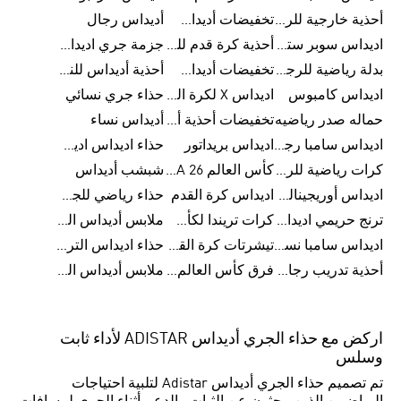
أحذية خارجية للرجال
تخفيضات أديداس للرجال
أديداس رجال
اديداس سوبر ستار رجالي
أحذية كرة قدم للرجال
جزمة جري اديداس
بدلة رياضية للرجال
تخفيضات أديداس للنساء
أحذية أديداس للنساء
اديداس كامبوس
اديداس X لكرة القدم
حذاء جري نسائي
حماله صدر رياضيه
تخفيضات أحذية أديداس للرجال
أديداس نساء
اديداس سامبا رجالي
اديداس بريداتور
حذاء اديداس اديستار للرجال
كرات رياضية للرجال
كأس العالم FIFA 26™
شبشب أديداس
اديداس أوريجينالز للنساء
اديداس كرة القدم
حذاء رياضي للجري
ترنج حريمي اديداس
كرات تريندا لكأس العالم FIFA 26™
ملابس أديداس الرياضية
اديداس سامبا نسائي
تيشرتات كرة القدم
حذاء اديداس الترا بوست 22
أحذية تدريب رجالية
فرق كأس العالم FIFA 26™
ملابس أديداس الرجالية
اركض مع حذاء الجري أديداس ADISTAR لأداء ثابت
وسلس
تم تصميم حذاء الجري أديداس Adistar لتلبية احتياجات