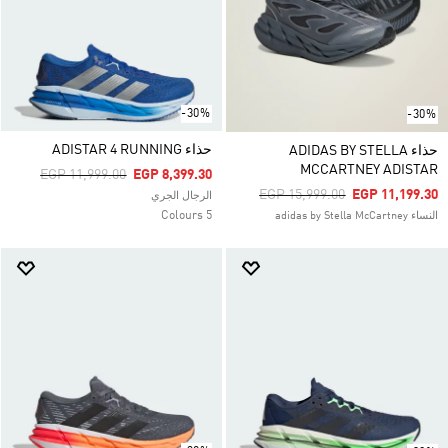
-30%
-30%
حذاء ADISTAR 4 RUNNING
حذاء ADIDAS BY STELLA
MCCARTNEY ADISTAR
Price Reduced From
To
EGP 11,999.00
EGP 8,399.30
Price Reduced From
To
EGP 15,999.00
EGP 11,199.30
الرجال الجري
5 Colours
النساء adidas by Stella McCartney