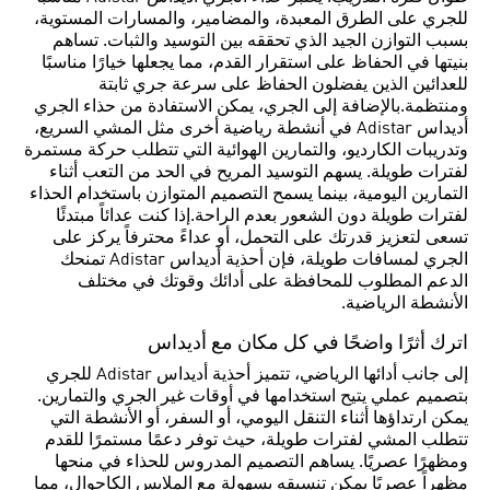
للجري على الطرق المعبدة، والمضامير، والمسارات المستوية،
بسبب التوازن الجيد الذي تحققه بين التوسيد والثبات. تساهم
بنيتها في الحفاظ على استقرار القدم، مما يجعلها خيارًا مناسبًا
للعدائين الذين يفضلون الحفاظ على سرعة جري ثابتة
ومنتظمة.بالإضافة إلى الجري، يمكن الاستفادة من حذاء الجري
أديداس Adistar في أنشطة رياضية أخرى مثل المشي السريع،
وتدريبات الكارديو، والتمارين الهوائية التي تتطلب حركة مستمرة
لفترات طويلة. يسهم التوسيد المريح في الحد من التعب أثناء
التمارين اليومية، بينما يسمح التصميم المتوازن باستخدام الحذاء
لفترات طويلة دون الشعور بعدم الراحة.إذا كنت عدائاً مبتدئًا
تسعى لتعزيز قدرتك على التحمل، أو عداءً محترفاً يركز على
الجري لمسافات طويلة، فإن أحذية أديداس Adistar تمنحك
الدعم المطلوب للمحافظة على أدائك وقوتك في مختلف
الأنشطة الرياضية.
اترك أثرًا واضحًا في كل مكان مع أديداس
إلى جانب أدائها الرياضي، تتميز أحذية أديداس Adistar للجري
بتصميم عملي يتيح استخدامها في أوقات غير الجري والتمارين.
يمكن ارتداؤها أثناء التنقل اليومي، أو السفر، أو الأنشطة التي
تتطلب المشي لفترات طويلة، حيث توفر دعمًا مستمرًا للقدم
ومظهرًا عصريًا. يساهم التصميم المدروس للحذاء في منحها
مظهراً عصريًا يمكن تنسيقه بسهولة مع الملابس الكاجوال، مما