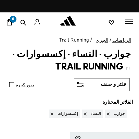
ا
Pause
promotion
rotation
0
Trail Running
الرياضات
الجري
جوارب · النساء · إكسسوارات
·
TRAIL RUNNING
(1)
فلتر و صنف
صور كبيرة
الفلاتر المختارة
Remove filter Currently Refined by نوع المنتج: جوارب
Remove filter Currently Refined by الجنس: النساء
Remove filter Currently Refined by فئة المنتج: إكسسوا
جوارب
النساء
إكسسوارات