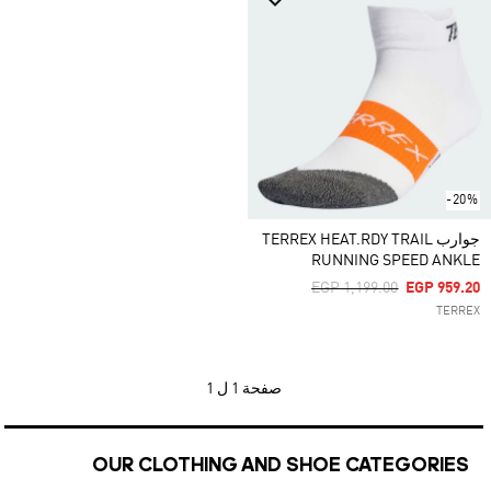
-20%
جوارب TERREX HEAT.RDY TRAIL
RUNNING SPEED ANKLE
Price Reduced From
To
EGP 1,199.00
EGP 959.20
TERREX
صفحة
1 ل 1
OUR CLOTHING AND SHOE CATEGORIES