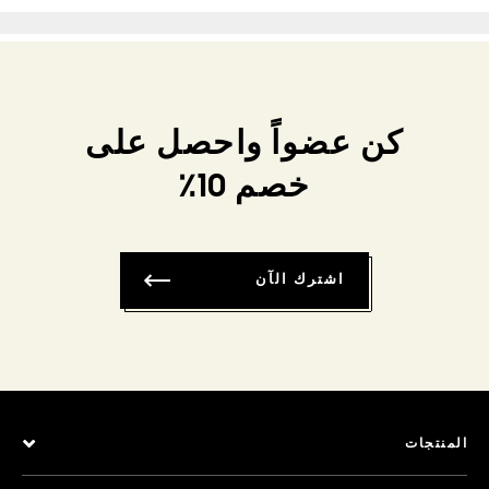
كن عضواً واحصل على
خصم 10٪
اشترك الآن
المنتجات