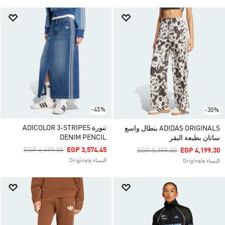
-45%
-30%
تنورة ADICOLOR 3-STRIPES
ADIDAS ORIGINALS بنطال واسع
DENIM PENCIL
ساتان بطبعة البقر
Price Reduced From
To
EGP 6,499.00
EGP 3,574.45
Price Reduced From
To
EGP 5,999.00
EGP 4,199.30
النساء Originals
النساء Originals