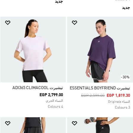
جديد
جديد
-30%
تيشيرت ADI365 CLIMACOOL
تيشيرت ESSENTIALS BOYFRIEND
EGP 2,799.00
Price Reduced From
To
EGP 2,599.00
EGP 1,819.30
النساء الجري
النساء Originals
4 Colours
3 Colours