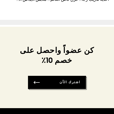
كن عضواً واحصل على
خصم 10٪
اشترك الآن