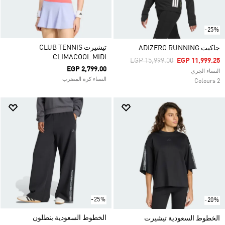
-25%
تيشيرت CLUB TENNIS
جاكيت ADIZERO RUNNING
CLIMACOOL MIDI
Price Reduced From
To
EGP 15,999.00
EGP 11,999.25
EGP 2,799.00
النساء الجري
النساء كرة المضرب
2 Colours
-25%
-20%
الخطوط السعودية بنطلون
الخطوط السعودية تيشيرت