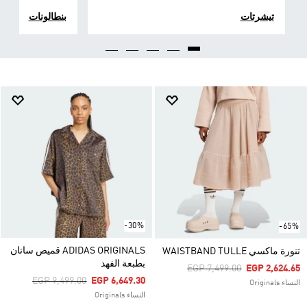
تيشرتات
بنطالونات
-30%
-65%
ADIDAS ORIGINALS قميص ساتان
تنورة ماكسي WAISTBAND TULLE
بطبعة الفهد
Price Reduced From
To
EGP 7,499.00
EGP 2,624.65
Price Reduced From
To
EGP 9,499.00
EGP 6,649.30
النساء Originals
النساء Originals