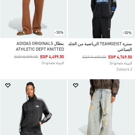
-50%
-50%
بنطال ADIDAS ORIGINALS
سترة TEAMGEIST الرياضية من الجلد
ATHLETIC DEPT KNITTED
الصناعي
Price Reduced From
To
EGP 8,999.00
EGP 4,499.50
Price Reduced From
To
EGP 9,499.00
EGP 4,749.50
النساء Originals
النساء Originals
2 Colours