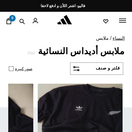
ا
Pause
فاليو: اشتر اللأن و ادفع لاحقا
promotion
rotation
0
النساء
ملابس
ملابس أديداس النسائية
(724)
فلتر و صنف
صور كبيرة