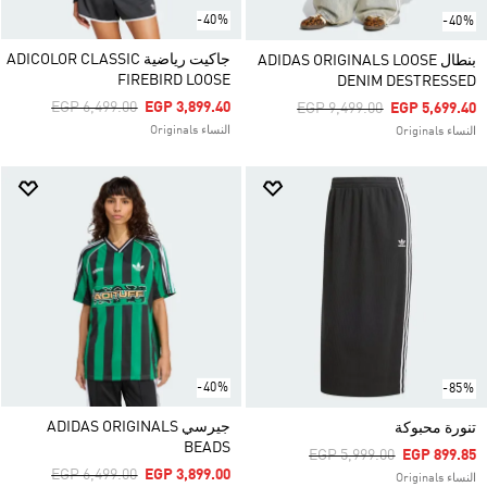
-40%
-40%
جاكيت رياضية ADICOLOR CLASSIC
بنطال ADIDAS ORIGINALS LOOSE
FIREBIRD LOOSE
DENIM DESTRESSED
Price Reduced From
To
EGP 6,499.00
EGP 3,899.40
Price Reduced From
To
EGP 9,499.00
EGP 5,699.40
النساء Originals
النساء Originals
-40%
-85%
جيرسي ADIDAS ORIGINALS
تنورة محبوكة
BEADS
Price Reduced From
To
EGP 5,999.00
EGP 899.85
Price Reduced From
To
EGP 6,499.00
EGP 3,899.00
النساء Originals