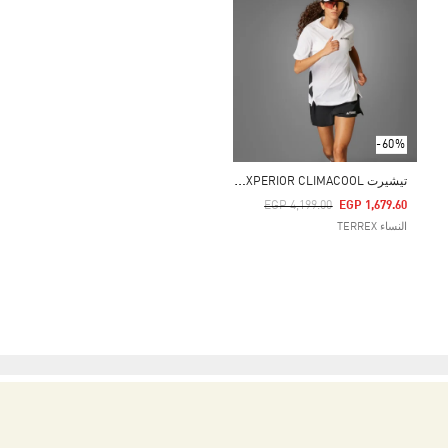
-60%
ت
يشيرت TERREX XPERIOR CLIMACOOL+
Price Reduced From
To
EGP 4,199.00
EGP 1,679.60
النساء TERREX