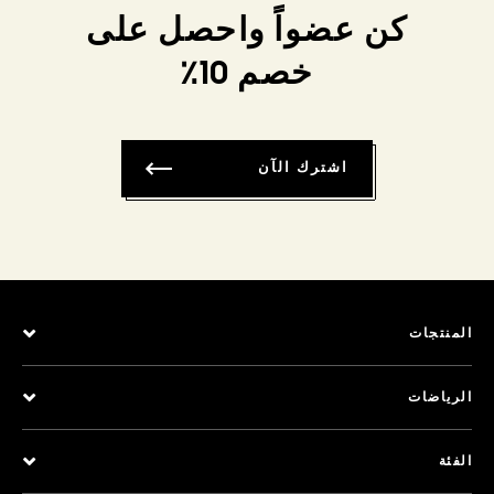
كن عضواً واحصل على
خصم 10٪
اشترك الآن
المنتجات
الرياضات
الفئة