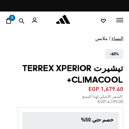
ا
Pause
promotion
rotation
0
النساء
ملابس
-60%
تيشيرت TERREX XPERIOR
CLIMACOOL+
EGP 1,679.60
:السعر الأصلي لهذا المنتج
Price reduced from
to
EGP 4,199.00
خصم حتي 50%