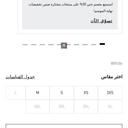
استمتع بخصم حتي 50% على منتجات مختارة ضمن
تخفيضات
نهاية الموسم
!
تسوّق الآن
White
اختر مقاس
جدول القياسات
L
M
S
XS
2XS
4XL
3XL
2XL
XL