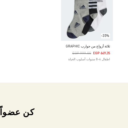
-35%
ثلاثة أزواج من جوارب GRAPHIC
Price Reduced From
To
EGP 999.00
EGP 649.35
اطفال 4-8 سنوات أسلوب الحياة
كن عضواً 