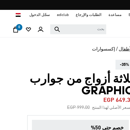
ا
مساعدة
الطلبات والإرجاع
adiclub
سجّل الدخول
0
أطفال
إكسسوارات
-35%
لاثة أزواج من جوارب
GRAPHI
EGP 649.
Price reduced from
to
EGP 999.00
سعر الأصلي لهذا المنتج
خصم حتي 50%