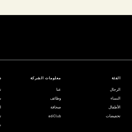
الفئة
معلومات الشركة
د
الرجال
عنا
ت
النساء
وظائف
ش
الأطفال
صحافة
ا
تخفيضات
adiClub
ت
نادي 