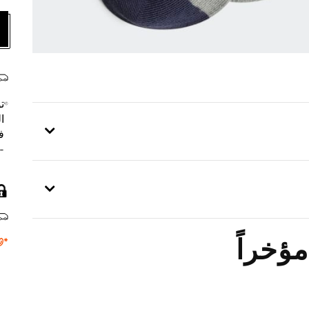
ت
ا
ف
- 
ؤخراً