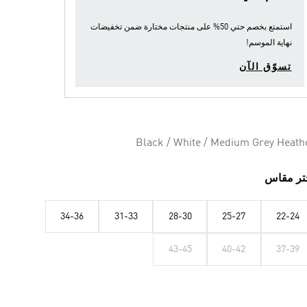
استمتع بخصم حتي 50% على منتجات مختارة ضمن
تخفيضات
نهاية الموسم
!
تسوّق الآن
Black / White / Medium Grey Heath
تر مقاس
34-36
31-33
28-30
25-27
22-24
43-45
40-42
37-39