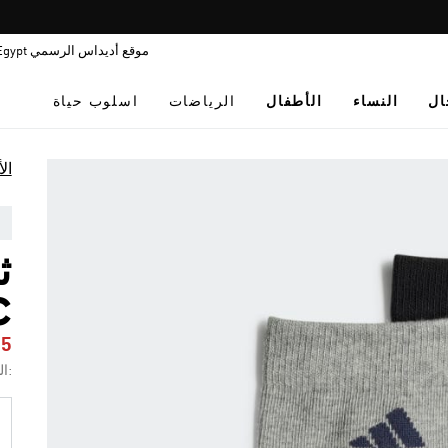
Pause
promotion
موقع أديداس الرسمي Egypt
rotation
ال
النساء
الأطفال
الرياضات
اسلوب حياة
ال
ث
C
35
:ال