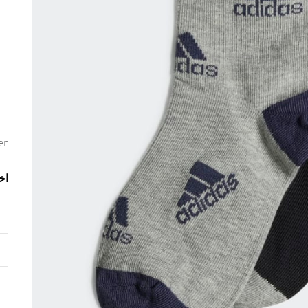
er
اخ