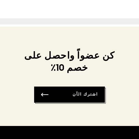
كن عضواً واحصل على
خصم 10٪
اشترك الآن