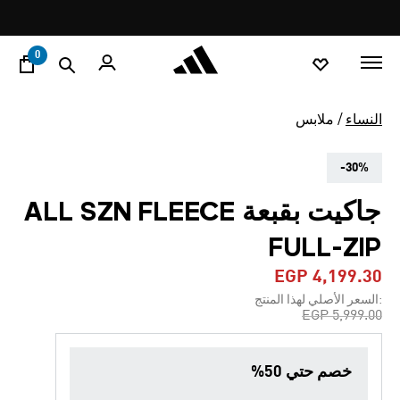
ا
Pause
promotion
rotation
0
النساء
ملابس
-30%
جاكيت بقبعة ALL SZN FLEECE
FULL-ZIP
EGP 4,199.30
:السعر الأصلي لهذا المنتج
Price reduced from
to
EGP 5,999.00
خصم حتي 50%