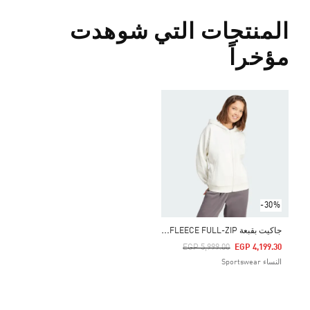
المنتجات التي شوهدت
مؤخراً
-30%
ج
اكيت بقبعة ALL SZN FLEECE FULL-ZIP
Price Reduced From
To
EGP 5,999.00
EGP 4,199.30
النساء Sportswear