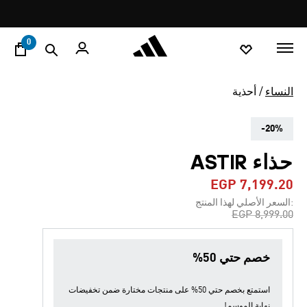
ا
Pause
promotion
rotation
0
النساء
أحذية
-20%
حذاء ASTIR
EGP 7,199.20
:السعر الأصلي لهذا المنتج
Price reduced from
to
EGP 8,999.00
خصم حتي 50%
استمتع بخصم حتي 50% على منتجات مختارة ضمن
تخفيضات
نهاية الموسم
!