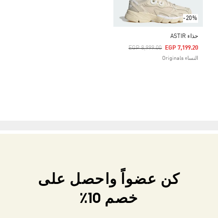
-20%
حذاء ASTIR
Price Reduced From
To
EGP 8,999.00
EGP 7,199.20
النساء Originals
كن عضواً واحصل على
خصم 10٪