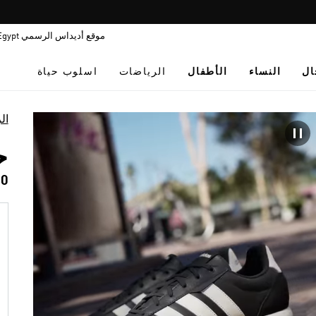
Pause
فاليو: اشتر اللأن و ادفع لاحقا
promotion
موقع أديداس الرسمي Egypt
rotation
ال
النساء
الأطفال
الرياضات
اسلوب حياة
ال
حذ
00