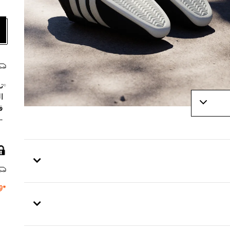
ت
ا
ف
- 