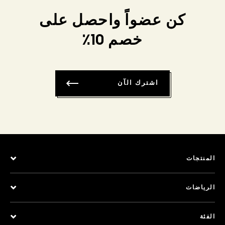
كن عضواً واحصل على
خصم 10٪
اشترك الآن
المنتجات
الرياضات
الفئة