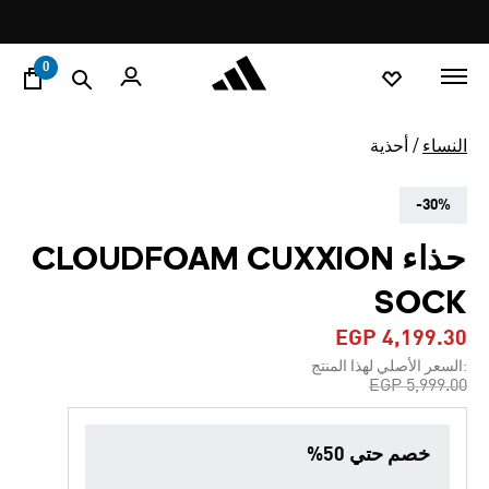
ا
Pause
promotion
rotation
0
النساء
أحذية
-30%
حذاء CLOUDFOAM CUXXION
SOCK
EGP 4,199.30
:السعر الأصلي لهذا المنتج
Price reduced from
to
EGP 5,999.00
خصم حتي 50%