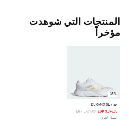
المنتجات التي شوهدت
مؤخراً
-35%
حذاء DURAMO SL
Price Reduced From
To
EGP 5,499.00
EGP 3,574.35
النساء الجري