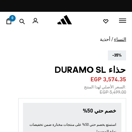
ا
Pause
promotion
rotation
0
النساء
أحذية
-35%
حذاء DURAMO SL
EGP 3,574.35
:السعر الأصلي لهذا المنتج
Price reduced from
to
EGP 5,499.00
خصم حتي 50%
استمتع بخصم حتي 50% على منتجات مختارة ضمن
تخفيضات
نهاية الموسم
!