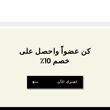
كن عضواً واحصل على
خصم 10٪
اشترك الآن