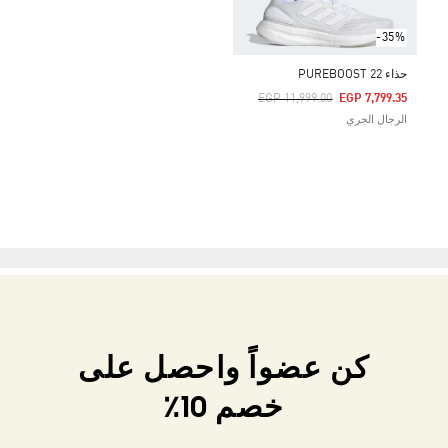
-35%
حذاء PUREBOOST 22
Price Reduced From
To
EGP 11,999.00
EGP 7,799.35
الرجال الجري
كن عضواً واحصل على
خصم 10٪