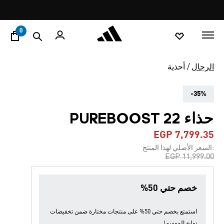
ا
Pause
promotion
rotation
0
الرجال
أحذية
-35%
حذاء PUREBOOST 22
EGP 7,799.35
:السعر الأصلي لهذا المنتج
Price reduced from
to
EGP 11,999.00
خصم حتي 50%
استمتع بخصم حتي 50% على منتجات مختارة ضمن
تخفيضات
نهاية الموسم
!