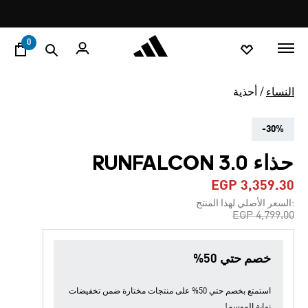
ا
Pause
promotion
rotation
0
النساء
أحذية
-30%
حذاء RUNFALCON 3.0
EGP 3,359.30
:السعر الأصلي لهذا المنتج
Price reduced from
to
EGP 4,799.00
خصم حتي 50%
استمتع بخصم حتي 50% على منتجات مختارة ضمن
تخفيضات
نهاية الموسم
!