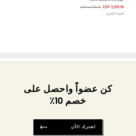
حذاء RUNFALCON 3.0
Price Reduced From
To
EGP 4,799.00
EGP 3,359.30
النساء الجري
كن عضواً واحصل على
خصم 10٪
اشترك الآن