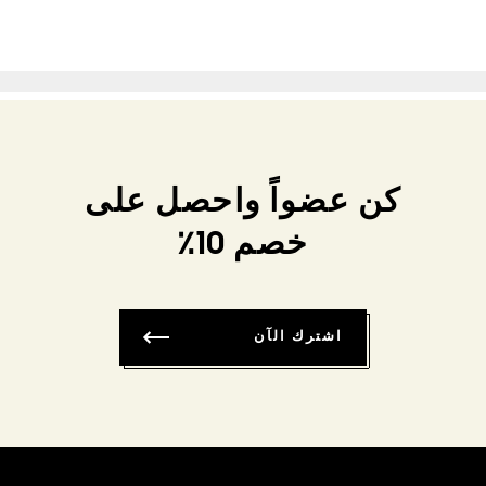
كن عضواً واحصل على
خصم 10٪
اشترك الآن