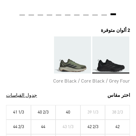
2 ألوان متوفرة
Selected
Core Black / Core Black / Grey Four
اختر مقاس
جدول القياسات
41 1/3
40 2/3
40
39 1/3
38 2/3
44 2/3
44
43 1/3
42 2/3
42