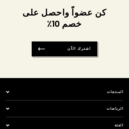
كن عضواً واحصل على
خصم 10٪
اشترك الآن
المنتجات
الرياضات
الفئة