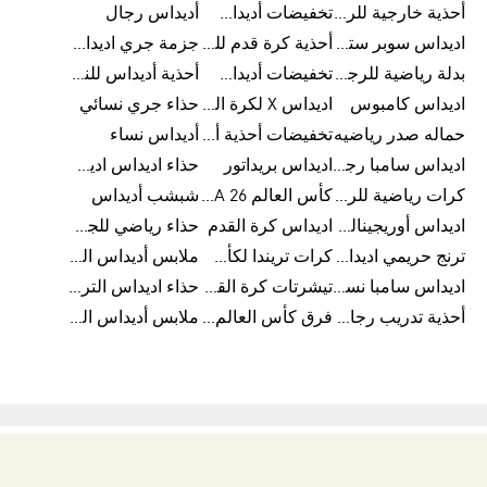
أحذية خارجية للرجال
تخفيضات أديداس للرجال
أديداس رجال
اديداس سوبر ستار رجالي
أحذية كرة قدم للرجال
جزمة جري اديداس
بدلة رياضية للرجال
تخفيضات أديداس للنساء
أحذية أديداس للنساء
اديداس كامبوس
اديداس X لكرة القدم
حذاء جري نسائي
حماله صدر رياضيه
تخفيضات أحذية أديداس للرجال
أديداس نساء
اديداس سامبا رجالي
اديداس بريداتور
حذاء اديداس اديستار للرجال
كرات رياضية للرجال
كأس العالم FIFA 26™
شبشب أديداس
اديداس أوريجينالز للنساء
اديداس كرة القدم
حذاء رياضي للجري
ترنج حريمي اديداس
كرات تريندا لكأس العالم FIFA 26™
ملابس أديداس الرياضية
اديداس سامبا نسائي
تيشرتات كرة القدم
حذاء اديداس الترا بوست 22
أحذية تدريب رجالية
فرق كأس العالم FIFA 26™
ملابس أديداس الرجالية