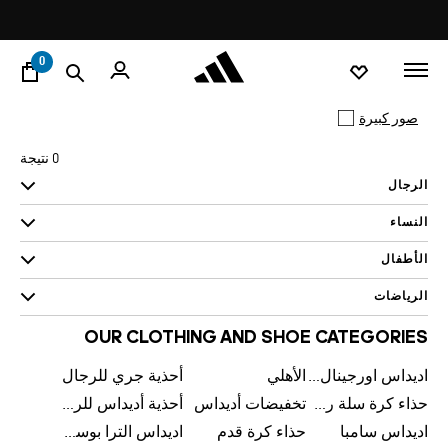
ا
Pause
promotion
rotation
0
صور كبيرة
0 نتيجة
الرجال
النساء
الأطفال
الرياضات
OUR CLOTHING AND SHOE CATEGORIES
اديداس اورجينال رجالي
الأهلي
أحذية جري للرجال
حذاء كرة سلة رجالي
تخفيضات أديداس
أحذية أديداس للرجال
اديداس سامبا
حذاء كرة قدم
اديداس الترا بوست للرجال