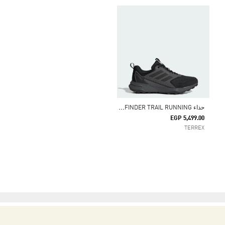
ح
ذاء TRACEFINDER TRAIL RUNNING
EGP 5,499.00
TERREX