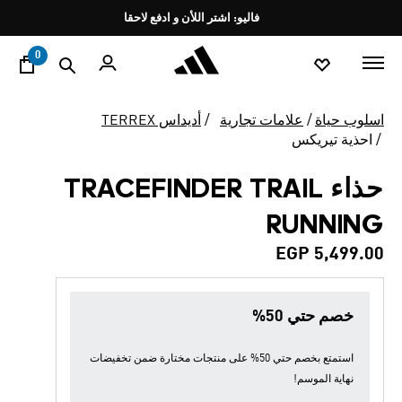
ا
Pause
فاليو: اشتر اللأن و ادفع لاحقا
promotion
rotation
0
اسلوب حياة
علامات تجارية
أديداس TERREX
احذية تيريكس
حذاء TRACEFINDER TRAIL
RUNNING
EGP 5,499.00
خصم حتي 50%
استمتع بخصم حتي 50% على منتجات مختارة ضمن
تخفيضات
نهاية الموسم
!