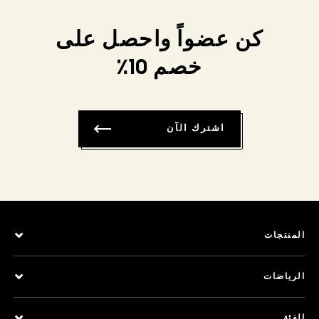
كن عضواً واحصل على
خصم 10٪
اشترك الآن
المنتجات
الرياضات
الفئة