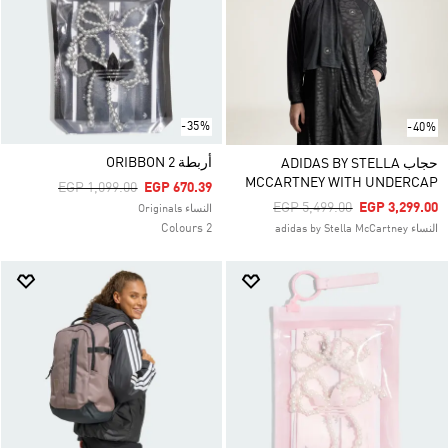
-35%
-40%
أربطة ORIBBON 2
حجاب ADIDAS BY STELLA
MCCARTNEY WITH UNDERCAP
Price Reduced From
To
EGP 1,099.00
EGP 670.39
Price Reduced From
To
EGP 5,499.00
EGP 3,299.00
النساء Originals
2 Colours
النساء adidas by Stella McCartney