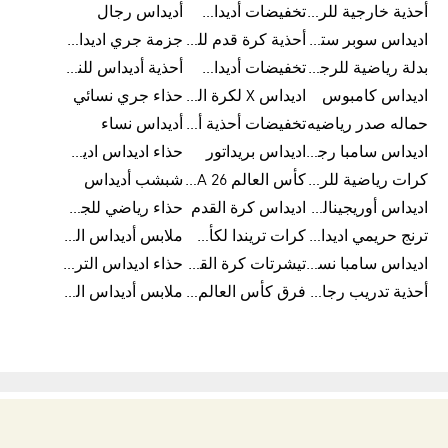
أحذية خارجية للرجال
تخفيضات أديداس للرجال
أديداس رجال
اديداس سوبر ستار رجالي
أحذية كرة قدم للرجال
جزمة جري اديداس
بدلة رياضية للرجال
تخفيضات أديداس للنساء
أحذية أديداس للنساء
اديداس كامبوس
اديداس X لكرة القدم
حذاء جري نسائي
حماله صدر رياضيه
تخفيضات أحذية أديداس للرجال
أديداس نساء
اديداس سامبا رجالي
اديداس بريداتور
حذاء اديداس اديستار للرجال
كرات رياضية للرجال
كأس العالم FIFA 26™
شبشب أديداس
اديداس أوريجينالز للنساء
اديداس كرة القدم
حذاء رياضي للجري
ترنج حريمي اديداس
كرات تريندا لكأس العالم FIFA 26™
ملابس أديداس الرياضية
اديداس سامبا نسائي
تيشرتات كرة القدم
حذاء اديداس الترا بوست 22
أحذية تدريب رجالية
فرق كأس العالم FIFA 26™
ملابس أديداس الرجالية