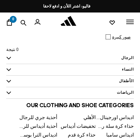
ا
Pause
فاليو: اشتر اللأن و ادفع لاحقا
promotion
rotation
0
صور كبيرة
0 نتيجة
الرجال
النساء
الأطفال
الرياضات
OUR CLOTHING AND SHOE CATEGORIES
اديداس اورجينال رجالي
الأهلي
أحذية جري للرجال
حذاء كرة سلة رجالي
تخفيضات أديداس
أحذية أديداس للرجال
اديداس سامبا
حذاء كرة قدم
اديداس الترا بوست للرجال