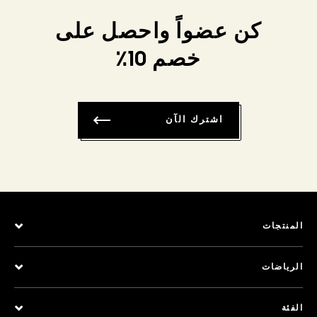
كن عضواً واحصل على
خصم 10٪
اشترك الآن
المنتجات
الرياضات
الفئة