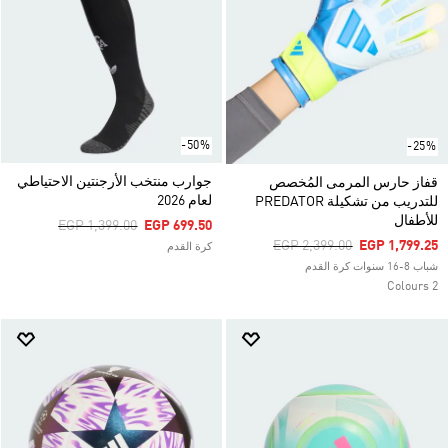
-50%
-25%
جوارب منتخب الأرجنتين الاحتياطي
قفاز حارس المرمى المُخصص
لعام 2026
للتدريب من تشكيلة PREDATOR
للأطفال
Price Reduced From
To
EGP 1,399.00
EGP 699.50
Price Reduced From
To
EGP 2,399.00
EGP 1,799.25
كرة القدم
شباب 8-16 سنوات كرة القدم
2 Colours