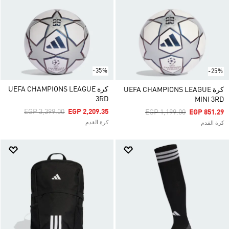
-35%
-25%
كرة UEFA CHAMPIONS LEAGUE
كرة UEFA CHAMPIONS LEAGUE
3RD
MINI 3RD
Price Reduced From
To
EGP 3,399.00
EGP 2,209.35
Price Reduced From
To
EGP 1,199.00
EGP 851.29
كرة القدم
كرة القدم