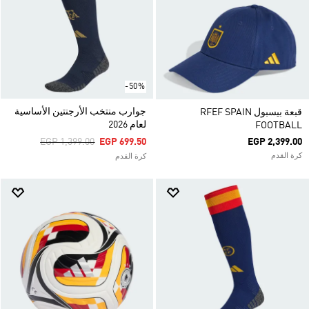
-50%
جوارب منتخب الأرجنتين الأساسية
قبعة بيسبول RFEF SPAIN
لعام 2026
FOOTBALL
Price Reduced From
To
EGP 1,399.00
EGP 699.50
EGP 2,399.00
كرة القدم
كرة القدم