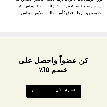
اديداس سامبا نسائي
تيشرتات كرة القدم
حذاء اديداس الترا بوست 22
أحذية تدريب رجالية
فرق كأس العالم FIFA 26™
ملابس أديداس الرجالية
كن عضواً واحصل على
خصم 10٪
اشترك الآن