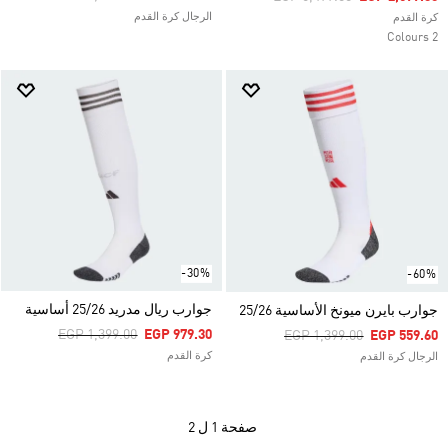
الرجال كرة القدم
كرة القدم
2 Colours
-30%
-60%
جوارب ريال مدريد 25/26 أساسية
جوارب بايرن ميونخ الأساسية 25/26
Price Reduced From
To
EGP 1,399.00
EGP 979.30
Price Reduced From
To
EGP 1,399.00
EGP 559.60
كرة القدم
الرجال كرة القدم
صفحة
1 ل 2