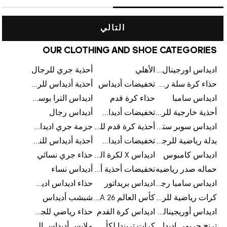
التالي
OUR CLOTHING AND SHOE CATEGORIES
اديداس اورجينال رجالي
الأهلي
أحذية جري للرجال
حذاء كرة سلة رجالي
تخفيضات أديداس
أحذية أديداس للرجال
اديداس سامبا
حذاء كرة قدم
اديداس الترا بوست للرجال
أحذية خارجية للرجال
تخفيضات أديداس للرجال
أديداس رجال
اديداس سوبر ستار رجالي
أحذية كرة قدم للرجال
جزمة جري اديداس
بدلة رياضية للرجال
تخفيضات أديداس للنساء
أحذية أديداس للنساء
اديداس كامبوس
اديداس X لكرة القدم
حذاء جري نسائي
حماله صدر رياضيه
تخفيضات أحذية أديداس للرجال
أديداس نساء
اديداس سامبا رجالي
اديداس بريداتور
حذاء اديداس اديستار للرجال
كرات رياضية للرجال
كأس العالم FIFA 26™
شبشب أديداس
اديداس أوريجينالز للنساء
اديداس كرة القدم
حذاء رياضي للجري
ترنج حريمي اديداس
كرات تريندا لكأس العالم FIFA 26™
ملابس أديداس الرياضية