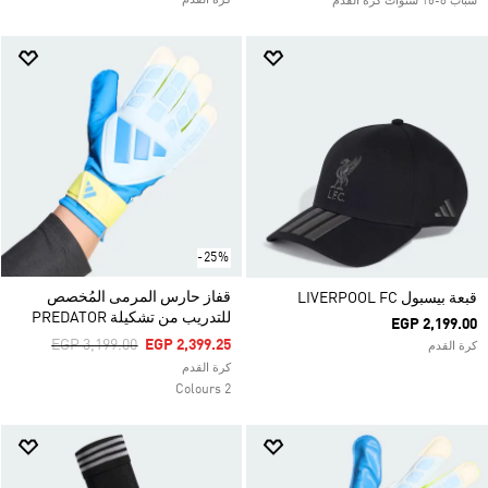
كرة القدم
شباب 8-16 سنوات كرة القدم
-25%
قفاز حارس المرمى المُخصص
قبعة بيسبول LIVERPOOL FC
للتدريب من تشكيلة PREDATOR
EGP 2,199.00
Price Reduced From
To
EGP 3,199.00
EGP 2,399.25
كرة القدم
كرة القدم
2 Colours