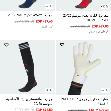
-65%
-50%
جوارب ARSENAL 25/26 AWAY
ليفربول لكرة القدم موسم 25/26
HOME JERSEY
Price Reduced From
To
EGP 1,399.00
EGP 489.65
Price Reduced From
To
EGP 1,399.00
EGP 699.00
كرة القدم
الرجال كرة القدم
-50%
-60%
جوارب مانشستر يونايتد الأساسية
قفازات حارس مرمى PREDATOR
لموسم 25/26
LEAGUE
Price Reduced From
To
EGP 1,399.00
EGP 699.50
Price Reduced From
To
EGP 6,499.00
EGP 2,599.60