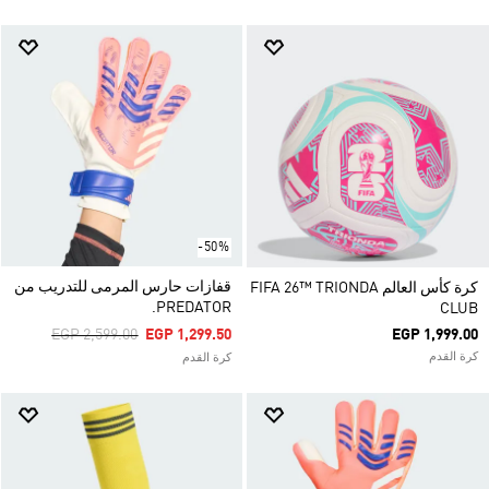
-50%
قفازات حارس المرمى للتدريب من
كرة كأس العالم FIFA 26™ TRIONDA
PREDATOR.
CLUB
Price Reduced From
To
EGP 2,599.00
EGP 1,299.50
EGP 1,999.00
كرة القدم
كرة القدم