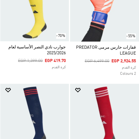
-70%
-55%
جوارب نادي النصر الأساسية لعام
قفازات حارس مرمى PREDATOR
2025/2026
LEAGUE
Price Reduced From
To
EGP 1,399.00
EGP 419.70
Price Reduced From
To
EGP 6,499.00
EGP 2,924.55
كرة القدم
كرة القدم
2 Colours