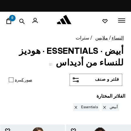
ا
Pause
promotion
rotation
0
النساء
ملابس
سترات
أبيض · ESSENTIALS
·
هوديز
للنساء من أديداس
(2)
فلتر و صنف
صور كبيرة
الفلاتر المختارة
Remove filter Currently Refined by ألوان: أبيض
Remove filter Currently Refined by تشكيلة: Essentials
أبيض
Essentials