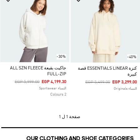
-30%
-40%
جاكيت بقبعة ALL SZN FLEECE
كنزة ESSENTIALS LINEAR قصة
FULL-ZIP
كبيرة
Price Reduced From
To
EGP 5,999.00
EGP 4,199.30
Price Reduced From
To
EGP 5,499.00
EGP 3,299.00
النساء Sportswear
النساء Originals
2 Colours
صفحة
1 ل 1
OUR CLOTHING AND SHOE CATEGORIES