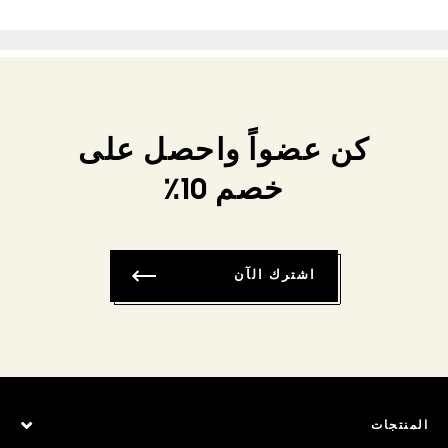
كن عضواً واحصل على
خصم 10٪
اشترك الآن
المنتجات