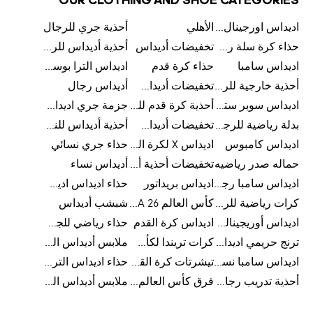
OUR CLOTHING AND SHOE CATEGORIES
اديداس اورجينال رجالي
الأهلي
أحذية جري للرجال
حذاء كرة سلة رجالي
تخفيضات أديداس
أحذية أديداس للرجال
اديداس سامبا
حذاء كرة قدم
اديداس الترا بوست للرجال
أحذية خارجية للرجال
تخفيضات أديداس للرجال
أديداس رجال
اديداس سوبر ستار رجالي
أحذية كرة قدم للرجال
جزمة جري اديداس
بدلة رياضية للرجال
تخفيضات أديداس للنساء
أحذية أديداس للنساء
اديداس كامبوس
اديداس X لكرة القدم
حذاء جري نسائي
حماله صدر رياضيه
تخفيضات أحذية أديداس للرجال
أديداس نساء
اديداس سامبا رجالي
اديداس بريداتور
حذاء اديداس اديستار للرجال
كرات رياضية للرجال
كأس العالم FIFA 26™
شبشب أديداس
اديداس أوريجينالز للنساء
اديداس كرة القدم
حذاء رياضي للجري
ترنج حريمي اديداس
كرات تريندا لكأس العالم FIFA 26™
ملابس أديداس الرياضية
اديداس سامبا نسائي
تيشرتات كرة القدم
حذاء اديداس الترا بوست 22
أحذية تدريب رجالية
فرق كأس العالم FIFA 26™
ملابس أديداس الرجالية