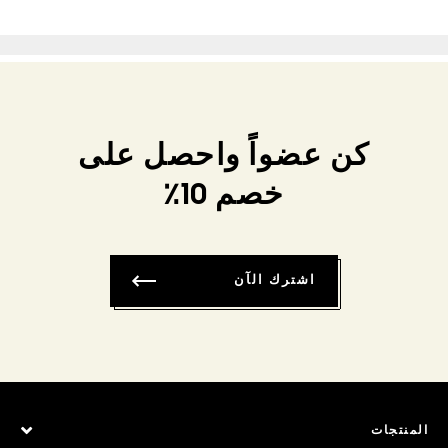
كن عضواً واحصل على
خصم 10٪
اشترك الآن
المنتجات