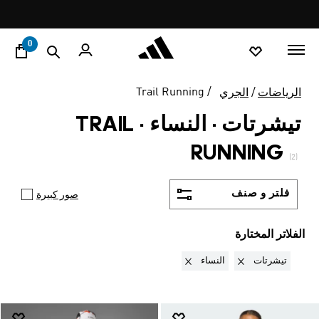
ا
Pause
promotion
rotation
0
Trail Running
الرياضات
الجري
تيشرتات · النساء
·
TRAIL
RUNNING
(2)
فلتر و صنف
صور كبيرة
الفلاتر المختارة
Remove filter Currently Refined by نوع المنتج: تيشرتات
Remove filter Currently Refined by الجنس: النساء
تيشرتات
النساء