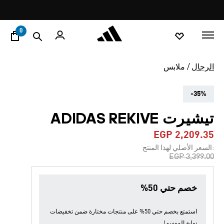
ا
Pause
promotion
rotation
0
الرجال
ملابس
-35%
تيشيرت ADIDAS REKIVE
EGP 2,209.35
:السعر الأصلي لهذا المنتج
Price reduced from
to
EGP 3,399.00
خصم حتي 50%
استمتع بخصم حتي 50% على منتجات مختارة ضمن
تخفيضات
نهاية الموسم
!