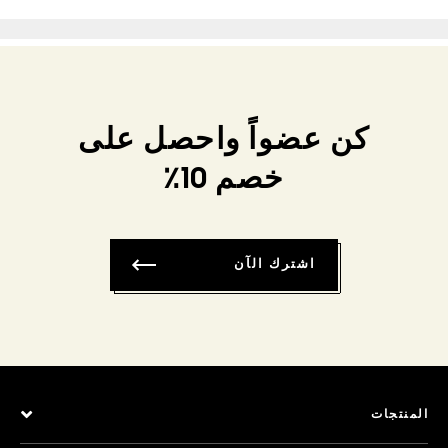
كن عضواً واحصل على
خصم 10٪
اشترك الآن
المنتجات