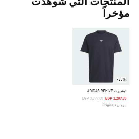
المنتجات التي شوهدت
مؤخراً
-35%
تيشيرت ADIDAS REKIVE
Price Reduced From
To
EGP 3,399.00
EGP 2,209.35
الرجال Originals