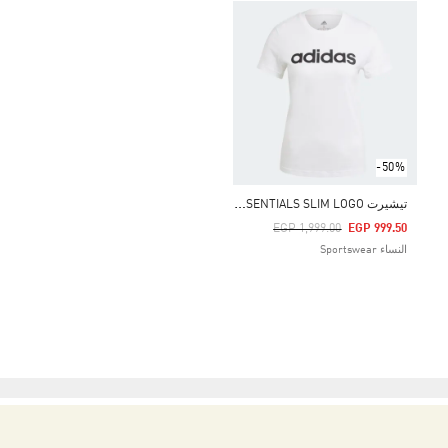
-50%
ت
يشيرت ESSENTIALS SLIM LOGO
Price Reduced From
To
EGP 1,999.00
EGP 999.50
النساء Sportswear