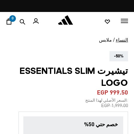
ا
Pause
promotion
rotation
0
النساء
ملابس
-50%
تيشيرت ESSENTIALS SLIM
LOGO
EGP 999.50
:السعر الأصلي لهذا المنتج
Price reduced from
to
EGP 1,999.00
خصم حتي 50%