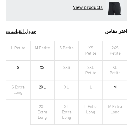
View products
اختر مقاس
جدول القياسات
L Petite
M Petite
S Petite
XS
2XS
Petite
Petite
S
XS
2XS
2XL
XL
Petite
Petite
S Extra
2XL
XL
L
M
Long
2XL
XL
L Extra
M Extra
Extra
Extra
Long
Long
Long
Long