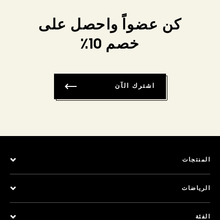
كن عضواً واحصل على
خصم 10٪
اشترك الآن
المنتجات
الرياضات
الفئة