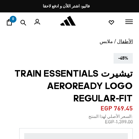
ا
Pause
فاليو: اشتر اللأن و ادفع لاحقا
promotion
rotation
0
الأطفال
ملابس
-45%
تيشيرت TRAIN ESSENTIALS
AEROREADY LOGO
REGULAR-FIT
EGP 769.45
:السعر الأصلي لهذا المنتج
Price reduced from
to
EGP 1,399.00