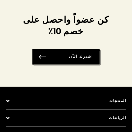
كن عضواً واحصل على
خصم 10٪
اشترك الآن
المنتجات
الرياضات