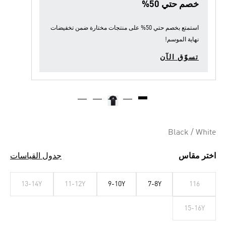
خصم حتي 50%
استمتع بخصم حتي 50% على منتجات مختارة ضمن
تخفيضات
نهاية الموسم
!
تسوّق الآن
Black / White
اختر مقاس
جدول القياسات
13-14Y
11-12Y
9-10Y
7-8Y
116
15-16Y