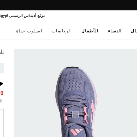
Pause
promotion
موقع أديداس الرسمي Egypt
rotation
ال
النساء
الأطفال
الرياضات
اسلوب حياة
ال
حذ
30
:ال