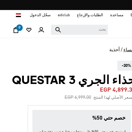
ا
مساعدة
الطلبات والإرجاع
adiclub
سجّل الدخول
0
نساء
أحذية
-30%
اء الجري QUESTAR 3
EGP 4,899.
Price reduced from
to
EGP 6,999.00
سعر الأصلي لهذا المنتج
خصم حتي 50%