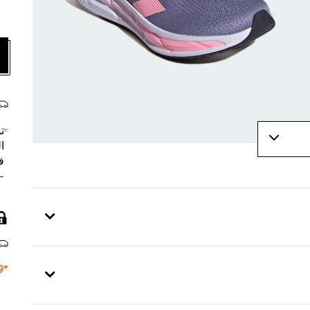
ت
ا
ف
- 