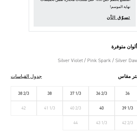
استمتع بخصم حتي 50% على منتجات مختارة ضمن
تخفيضات
نهاية الموسم
!
تسوّق الآن
Silver Violet / Pink Spark / Silver Da
تر مقاس
جدول القياسات
38 2/3
38
37 1/3
36 2/3
36
42
41 1/3
40 2/3
40
39 1/3
44
43 1/3
42 2/3