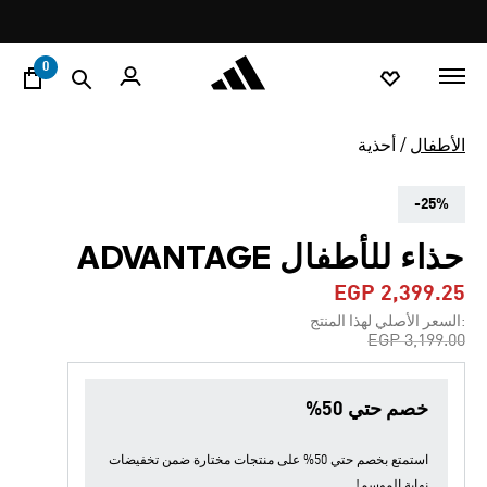
ا
Pause
promotion
rotation
0
الأطفال
أحذية
-25%
حذاء للأطفال ADVANTAGE
EGP 2,399.25
:السعر الأصلي لهذا المنتج
Price reduced from
to
EGP 3,199.00
خصم حتي 50%
استمتع بخصم حتي 50% على منتجات مختارة ضمن
تخفيضات
نهاية الموسم
!