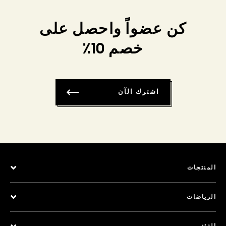
كن عضواً واحصل على
خصم 10٪
اشترك الآن
المنتجات
الرياضات