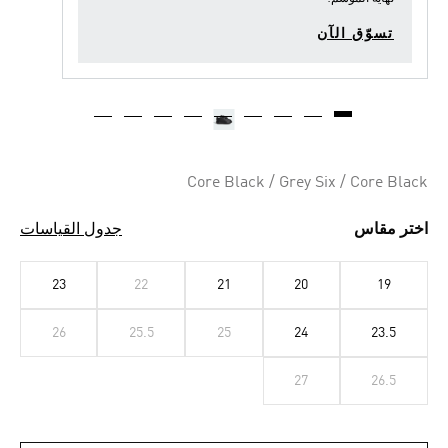
تسوّق الآن
Core Black / Grey Six / Core Black
اختر مقاس
جدول القياسات
23
22
21
20
19
26
25.5
25
24
23.5
27
26.5