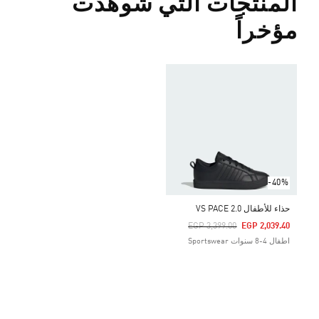
المنتجات التي شوهدت
مؤخراً
-40%
حذاء للأطفال VS PACE 2.0
Price Reduced From
To
EGP 3,399.00
EGP 2,039.40
اطفال 4-8 سنوات Sportswear