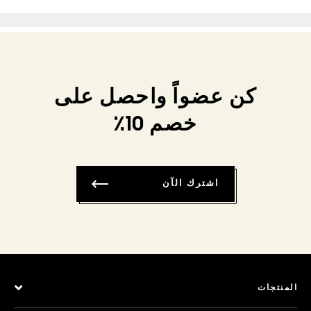
كن عضواً واحصل على
خصم 10٪
اشترك الآن
المنتجات