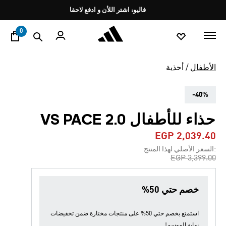
ا
Pause
فاليو: اشتر اللأن و ادفع لاحقا
promotion
rotation
0
الأطفال
أحذية
-40%
حذاء للأطفال VS PACE 2.0
EGP 2,039.40
:السعر الأصلي لهذا المنتج
Price reduced from
to
EGP 3,399.00
خصم حتي 50%
استمتع بخصم حتي 50% على منتجات مختارة ضمن
تخفيضات
نهاية الموسم
!