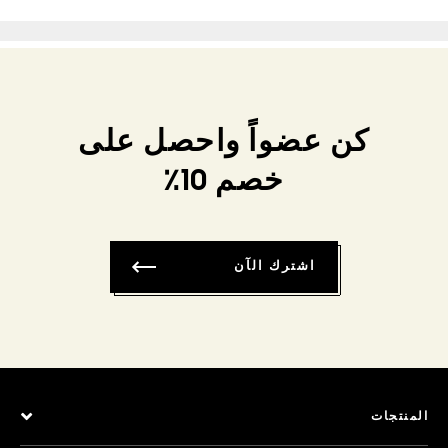
كن عضواً واحصل على
خصم 10٪
اشترك الآن
المنتجات