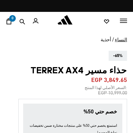
ا
Pause
promotion
rotation
0
النساء
أحذية
-65%
حذاء مسير TERREX AX4
EGP 3,849.65
:السعر الأصلي لهذا المنتج
Price reduced from
to
EGP 10,999.00
خصم حتي 50%
استمتع بخصم حتي 50% على منتجات مختارة ضمن
تخفيضات
نهاية الموسم
!