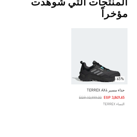
المنتجات التي شوهدت
مؤخراً
-65%
حذاء مسير TERREX AX4
Price Reduced From
To
EGP 10,999.00
EGP 3,849.65
النساء TERREX