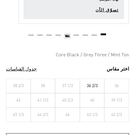
تسوّق الآن
Core Black / Grey Three / Mint Ton
اختر مقاس
جدول القياسات
38 2/3
38
37 1/3
36 2/3
36
42
41 1/3
40 2/3
40
39 1/3
45 1/3
44 2/3
44
43 1/3
42 2/3