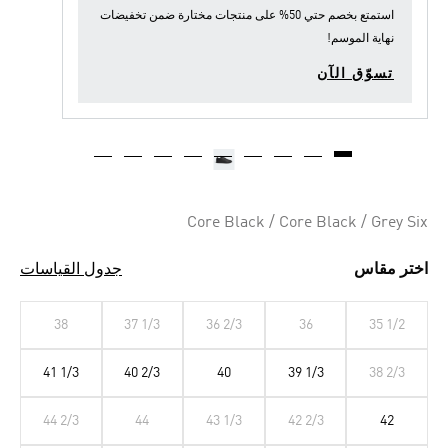
استمتع بخصم حتي 50% على منتجات مختارة ضمن
تخفيضات
نهاية الموسم
!
تسوّق الآن
Core Black / Core Black / Grey Six
اختر مقاس
جدول القياسات
38
37 1/3
36 2/3
36
35 1/2
41 1/3
40 2/3
40
39 1/3
38 2/3
44 2/3
44
43 1/3
42 2/3
42