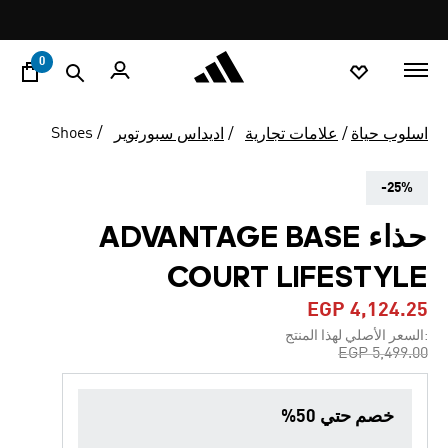
ا
Pause
promotion
rotation
0
Shoes
اسلوب حياة
علامات تجارية
اديداس سبورتوير
-25%
حذاء ADVANTAGE BASE
COURT LIFESTYLE
EGP 4,124.25
:السعر الأصلي لهذا المنتج
Price reduced from
to
EGP 5,499.00
خصم حتي 50%