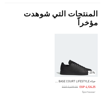
المنتجات التي شوهدت
مؤخراً
-25%
ح
ذاء ADVANTAGE BASE COURT LIFESTYLE
Price Reduced From
To
EGP 5,499.00
EGP 4,124.25
Sportswear