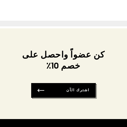
كن عضواً واحصل على
خصم 10٪
اشترك الآن