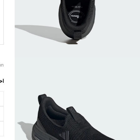
on
اخ