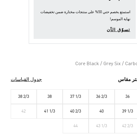
استمتع بخصم حتي 50% على منتجات مختارة ضمن
تخفيضات
نهاية الموسم
!
تسوّق الآن
Core Black / Grey Six / Carb
تر مقاس
جدول القياسات
38 2/3
38
37 1/3
36 2/3
36
42
41 1/3
40 2/3
40
39 1/3
44
43 1/3
42 2/3