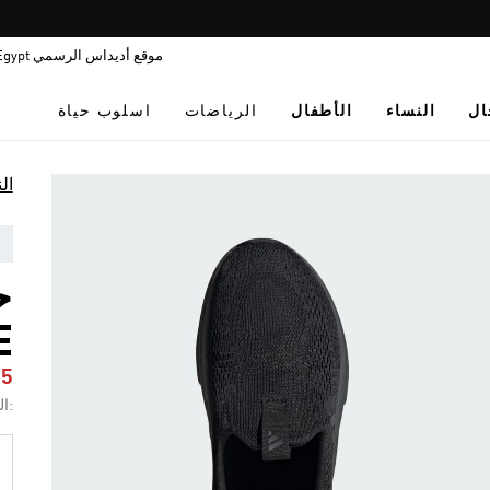
Pause
promotion
موقع أديداس الرسمي Egypt
rotation
ال
النساء
الأطفال
الرياضات
اسلوب حياة
ال
E
25
:ال