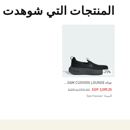
المنتجات التي شوهدت م
-25%
ح
ذاء CLOUDFOAM CUXXION LOUNGE
Price Reduced From
To
EGP 4,799.00
EGP 3,599.25
النساء Sportswear