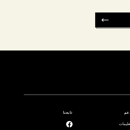
عم
تابعنا
عليمات