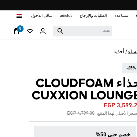
ا
مساعدة
الطلبات والإرجاع
adiclub
سجّل الدخول
0
نساء
أحذية
-25%
حذاء CLOUDFOAM
CUXXION LOUNG
EGP 3,599.
Price reduced from
to
EGP 4,799.00
سعر الأصلي لهذا المنتج
خصم حتي 50%