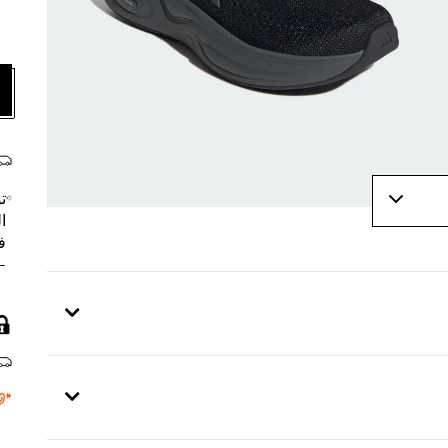
ت
ا
ف
- 