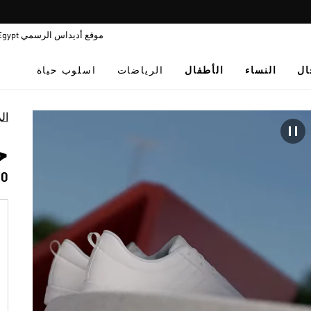
Pause
promotion
موقع أديداس الرسمي Egypt
rotation
ال
النساء
الأطفال
الرياضات
اسلوب حياة
ال
حذا
00