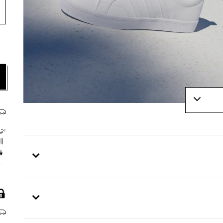
ت
ا
ف
- 