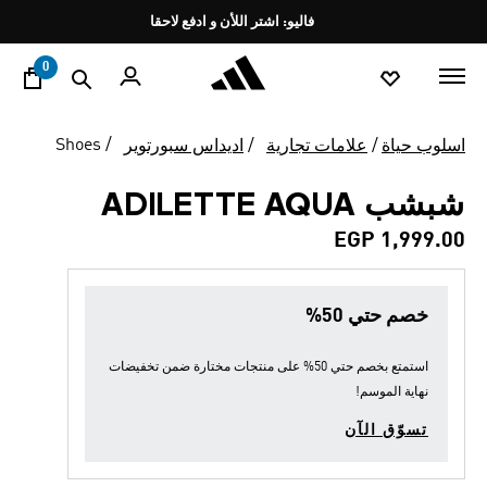
ا
Pause
فاليو: اشتر اللأن و ادفع لاحقا
promotion
rotation
0
Shoes
اسلوب حياة
علامات تجارية
اديداس سبورتوير
شبشب ADILETTE AQUA
EGP 1,999.00
خصم حتي 50%
استمتع بخصم حتي 50% على منتجات مختارة ضمن
تخفيضات
نهاية الموسم
!
تسوّق الآن