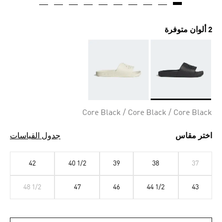
2 ألوان متوفرة
Selected
Core Black / Core Black / Core Black
اختر مقاس
جدول القياسات
42
40 1/2
39
38
37
48 1/2
47
46
44 1/2
43