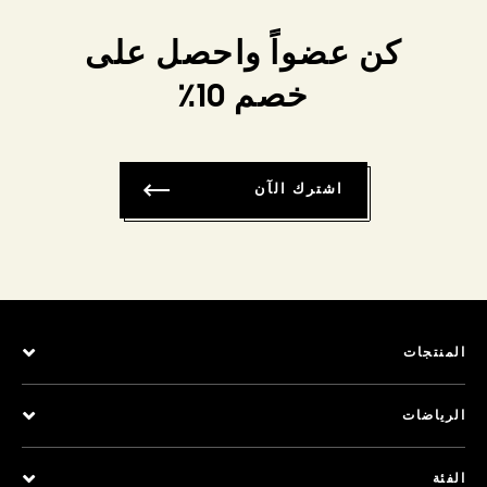
كن عضواً واحصل على
خصم 10٪
اشترك الآن
المنتجات
الرياضات
الفئة