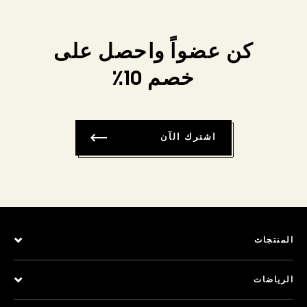
كن عضواً واحصل على
خصم 10٪
اشترك الآن
المنتجات
الرياضات